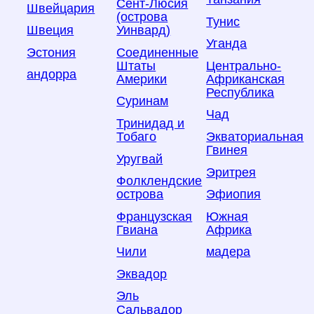
Сент-Люсия
Швейцария
(острова
Тунис
Уинвард)
Швеция
Уганда
Соединенные
Эстония
Штаты
Центрально-
андорра
Америки
Африканская
Республика
Суринам
Чад
Тринидад и
Тобаго
Экваториальная
Гвинея
Уругвай
Эритрея
Фолклендские
острова
Эфиопия
Французская
Южная
Гвиана
Африка
Чили
мадера
Эквадор
Эль
Сальвадор