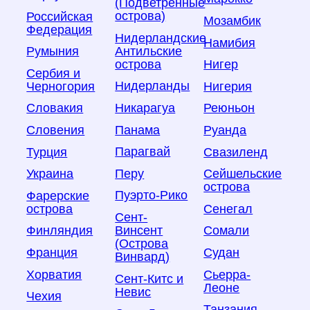
(Подветренные
острова)
Российская
Мозамбик
Федерация
Нидерландские
Намибия
Антильские
Румыния
острова
Нигер
Сербия и
Нидерланды
Черногория
Нигерия
Никарагуа
Словакия
Реюньон
Панама
Словения
Руанда
Парагвай
Турция
Свазиленд
Перу
Украина
Сейшельские
острова
Пуэрто-Рико
Фарерские
острова
Сенегал
Сент-
Винсент
Финляндия
Сомали
(Острова
Франция
Судан
Винвард)
Хорватия
Сьерра-
Сент-Китс и
Леоне
Невис
Чехия
Танзания