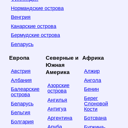
Нормандские острова
Венгрия
Канарские острова
Бермудские острова
Беларусь
Европа
Северные и
Африка
Южная
Австрия
Алжир
Америка
Албания
Ангола
Азорские
Балеарские
Бенин
острова
острова
Берег
Ангилья
Беларусь
Слоновой
Антигуа
Кости
Бельгия
Аргентина
Ботсвана
Болгария
Аруба
Буркина-