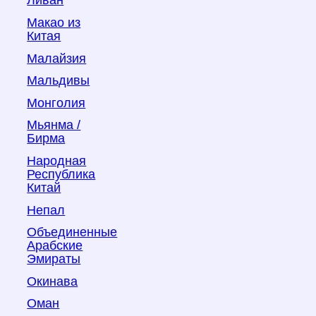
Ливан
Макао из
Китая
Малайзия
Мальдивы
Монголия
Мьянма /
Бирма
Народная
Республика
Китай
Непал
Объединенные
Арабские
Эмираты
Окинава
Оман