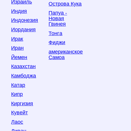
Израиль
Острова Кука
Индия
Папуа -
Новая
Индонезия
Гвинея
Иордания
Тонга
Ирак
Фиджи
Иран
американское
Йемен
Самоа
Казахстан
Камбоджа
Катар
Кипр
Киргизия
Кувейт
Лаос