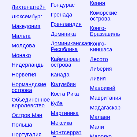
Кения
Гондурас
Лихтенштейн
Коморские
Гренада
Люксембург
острова
Гренландия
Македония
Конго-
Доминика
Браззавиль
Мальта
Доминиканская
Конго-
Молдова
Респблика
Киншаса
Монако
Каймановы
Лесото
острова
Нидерланды
Либерия
Канада
Норвегия
Ливия
Колумбия
Нормандские
Маврикий
острова
Коста Рика
Мавритания
Объединенное
Куба
Королевство
Мадагаскар
Мартиника
Остров Мэн
Малави
Мексика
Польша
Мали
Монтсеррат
Португалия
Марокко