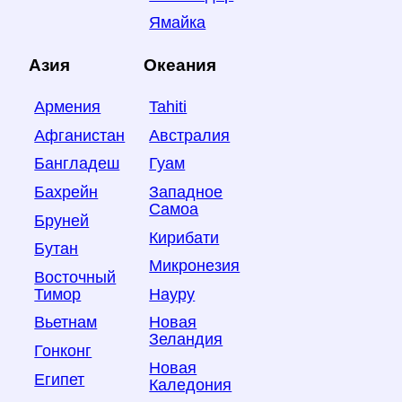
Ямайка
Азия
Океания
Армения
Tahiti
Афганистан
Австралия
Бангладеш
Гуам
Бахрейн
Западное
Самоа
Бруней
Кирибати
Бутан
Микронезия
Восточный
Тимор
Науру
Вьетнам
Новая
Зеландия
Гонконг
Новая
Египет
Каледония