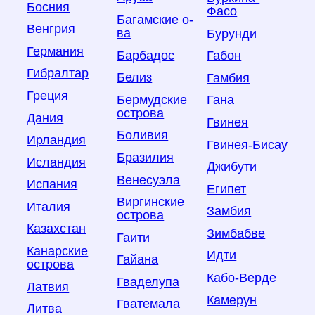
Босния
Фасо
Багамские о-
Венгрия
ва
Бурунди
Германия
Барбадос
Габон
Гибралтар
Белиз
Гамбия
Греция
Бермудские
Гана
острова
Дания
Гвинея
Боливия
Ирландия
Гвинея-Бисау
Бразилия
Исландия
Джибути
Венесуэла
Испания
Египет
Виргинские
Италия
Замбия
острова
Казахстан
Зимбабве
Гаити
Канарские
Идти
Гайана
острова
Кабо-Верде
Гваделупа
Латвия
Камерун
Гватемала
Литва