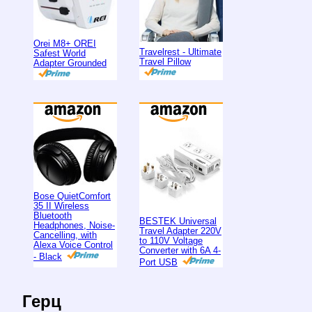
Orei M8+ OREI
Travelrest - Ultimate
Safest World
Travel Pillow
Adapter Grounded
Bose QuietComfort
35 II Wireless
Bluetooth
BESTEK Universal
Headphones, Noise-
Travel Adapter 220V
Cancelling, with
to 110V Voltage
Alexa Voice Control
Converter with 6A 4-
- Black
Port USB
Герц