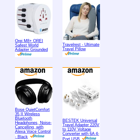
Orei M8+ OREI
Travelrest - Ultimate
Safest World
Travel Pillow
Adapter Grounded
Bose QuietComfort
35 II Wireless
Bluetooth
BESTEK Universal
Headphones, Noise-
Travel Adapter 220V
Cancelling, with
to 110V Voltage
Alexa Voice Control
Converter with 6A 4-
- Black
Port USB