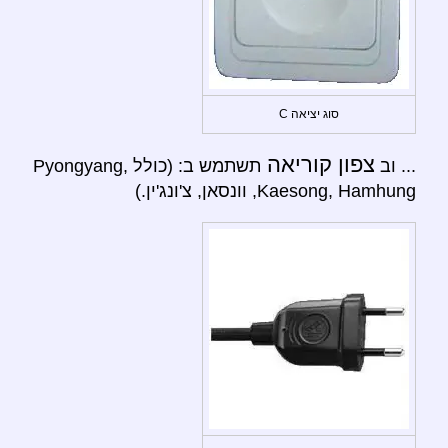
סוג יציאה C
צפון קוריאה
... וב
תשתמש ב: (כולל Pyongyang,
Kaesong, Hamhung, וונסאן, צ'ונג'ין.)