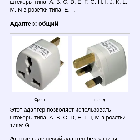
штекеры типа: A, B, C, D, E, F, G, H, I, J, K, L,
M, N в розетки типа: E, F.
Адаптер: общий
Фронт
назад
Этот адаптер позволяет использовать
штекеры типа: A, B, C, D, E, F, I, M в розетки
типа: G.
Это очень дешевый адаптер без защиты