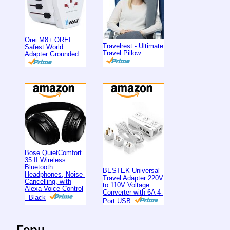
Orei M8+ OREI
Travelrest - Ultimate
Safest World
Travel Pillow
Adapter Grounded
Bose QuietComfort
35 II Wireless
Bluetooth
BESTEK Universal
Headphones, Noise-
Travel Adapter 220V
Cancelling, with
to 110V Voltage
Alexa Voice Control
Converter with 6A 4-
- Black
Port USB
Герц