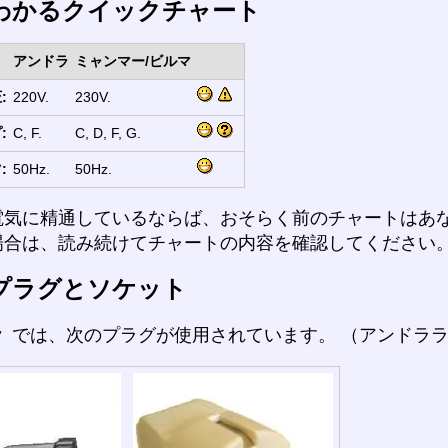
わかるクイックチャート
アンドラ
ミャンマー/ビルマ
:
220V.
230V.
:
C, F.
C, D, F, G.
:
50Hz.
50Hz.
電気に精通しているならば、おそらく前のチャートはあ
場合は、読み続けてチャートの内容を確認してください
プラグとソケット
ラ
では、次のプラグが使用されています。 （アンドラ