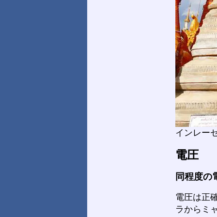
インレー
電圧
同程度の
電圧は正
ラからミ