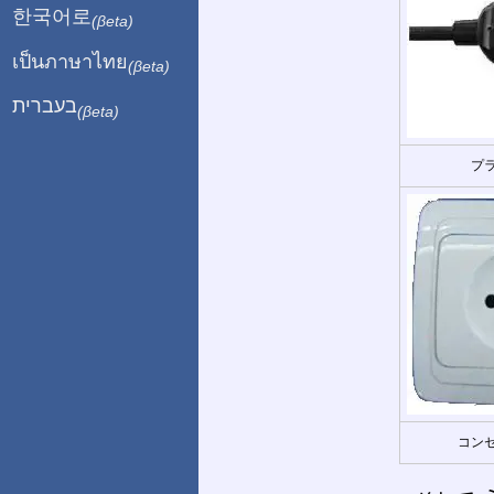
한국어로
(βeta)
เป็นภาษาไทย
(βeta)
בעברית
(βeta)
プラ
コンセ