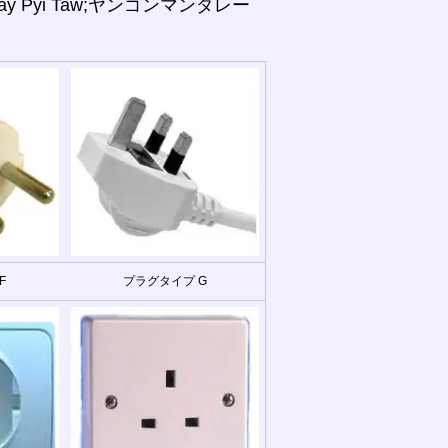
 Pyi Taw;ヤンゴンマンダレー
F
プラグタイプ G