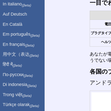
一目で
In italiano
(βeta)
Auf Deutsch
En Català
電圧
プラグタイプ
Em português
(βeta)
ヘルツ
En français
(βeta)
あなたが
用中文（表达
(βeta)
うでない
हिंदी में
(βeta)
各国の
По-русски
(βeta)
アンド
Di indonesia
(βeta)
Trong việt
(βeta)
Türkçe olarak
(βeta)