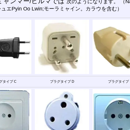
ミャンマー/ビルマでは
次のようになります。 （Nay
ュエPyin Oo Lwin;モーラミャイン。カラウを含む）
グタイプ C
プラグタイプ D
プラグタイプ 