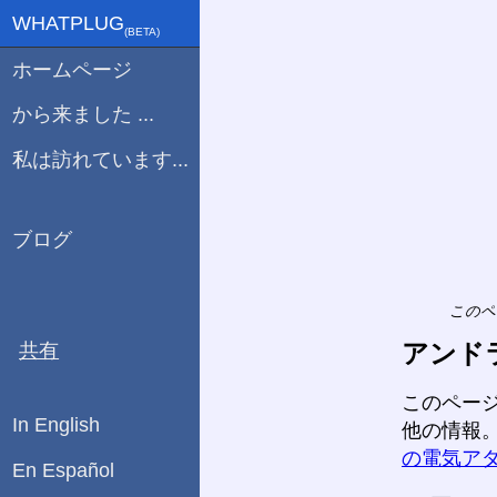
WHATPLUG
(ΒETA)
ホームページ
から来ました ...
私は訪れています...
ブログ
このペ
アンド
共有
このペー
In English
他の情報
の電気ア
En Español