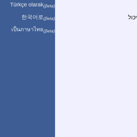
Türkçe olarak
(βeta)
한국어로
כול
(βeta)
เป็นภาษาไทย
(βeta)