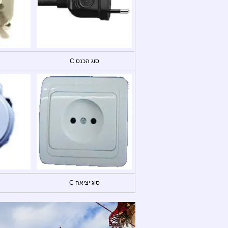
סוג הכנס C
סוג יציאה C