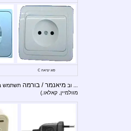
סוג יציאה C
מיאנמר / בורמה
... וב
מוולמיין, קאלאו.)