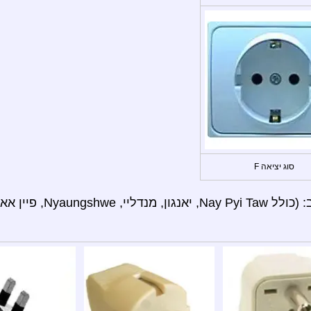
סוג יציאה F
תשתמש ב: (כולל Nay Pyi Taw, יאנגון, מנדליי,