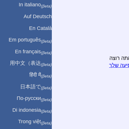
In italiano
(βeta)
Auf Deutsch
En Català
Em português
(βeta)
En français
(βeta)
תה רוצה
用中文（表达
(βeta)
יעה שלך
हिंदी में
(βeta)
日本語で
(βeta)
По-русски
(βeta)
Di indonesia
(βeta)
Trong việt
(βeta)