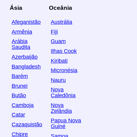
Ásia
Oceânia
Afeganistão
Austrália
Armênia
Fiji
Arábia
Guam
Saudita
Ilhas Cook
Azerbaijão
Kiribati
Bangladesh
Micronésia
Barém
Nauru
Brunei
Nova
Butão
Caledônia
Camboja
Nova
Zelândia
Catar
Papua Nova
Cazaquistão
Guiné
Chipre
Samoa