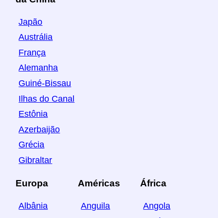
Japão
Austrália
França
Alemanha
Guiné-Bissau
Ilhas do Canal
Estônia
Azerbaijão
Grécia
Gibraltar
Europa
Américas
África
Albânia
Anguila
Angola