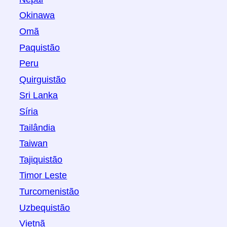
Okinawa
Omã
Paquistão
Peru
Quirguistão
Sri Lanka
Síria
Tailândia
Taiwan
Tajiquistão
Timor Leste
Turcomenistão
Uzbequistão
Vietnã