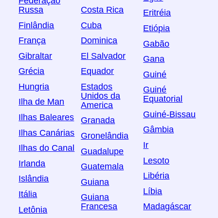
Federação
Russa
Costa Rica
Eritréia
Finlândia
Cuba
Etiópia
França
Dominica
Gabão
Gibraltar
El Salvador
Gana
Grécia
Equador
Guiné
Hungria
Estados
Guiné
Unidos da
Equatorial
Ilha de Man
America
Guiné-Bissau
Ilhas Baleares
Granada
Gâmbia
Ilhas Canárias
Gronelândia
Ir
Ilhas do Canal
Guadalupe
Lesoto
Irlanda
Guatemala
Libéria
Islândia
Guiana
Líbia
Itália
Guiana
Francesa
Madagáscar
Letônia