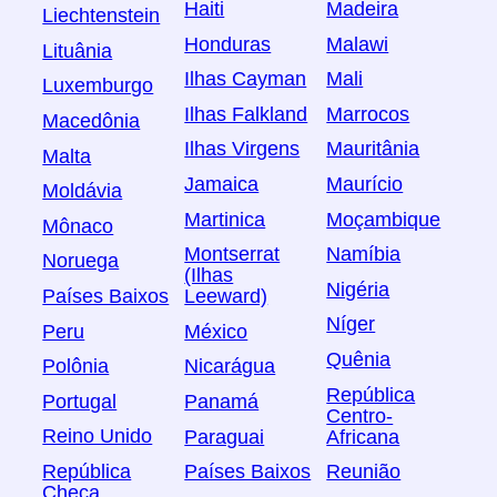
Haiti
Madeira
Liechtenstein
Honduras
Malawi
Lituânia
Ilhas Cayman
Mali
Luxemburgo
Ilhas Falkland
Marrocos
Macedônia
Ilhas Virgens
Mauritânia
Malta
Jamaica
Maurício
Moldávia
Martinica
Moçambique
Mônaco
Montserrat
Namíbia
Noruega
(Ilhas
Nigéria
Países Baixos
Leeward)
Níger
Peru
México
Quênia
Polônia
Nicarágua
República
Portugal
Panamá
Centro-
Reino Unido
Paraguai
Africana
República
Países Baixos
Reunião
Checa