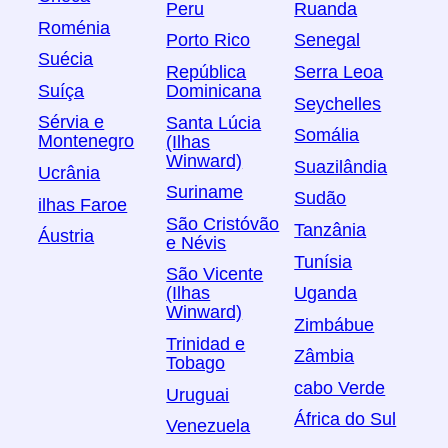
Peru
Ruanda
Roménia
Porto Rico
Senegal
Suécia
República
Serra Leoa
Suíça
Dominicana
Seychelles
Sérvia e
Santa Lúcia
Somália
Montenegro
(Ilhas
Winward)
Suazilândia
Ucrânia
Suriname
Sudão
ilhas Faroe
São Cristóvão
Tanzânia
Áustria
e Névis
Tunísia
São Vicente
Uganda
(Ilhas
Winward)
Zimbábue
Trinidad e
Zâmbia
Tobago
cabo Verde
Uruguai
África do Sul
Venezuela