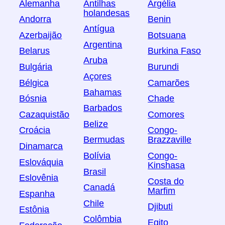
Alemanha
Antilhas
Argélia
holandesas
Andorra
Benin
Antígua
Azerbaijão
Botsuana
Argentina
Belarus
Burkina Faso
Aruba
Bulgária
Burundi
Açores
Bélgica
Camarões
Bahamas
Bósnia
Chade
Barbados
Cazaquistão
Comores
Belize
Croácia
Congo-
Bermudas
Brazzaville
Dinamarca
Bolívia
Congo-
Eslováquia
Kinshasa
Brasil
Eslovênia
Costa do
Canadá
Marfim
Espanha
Chile
Djibuti
Estônia
Colômbia
Egito