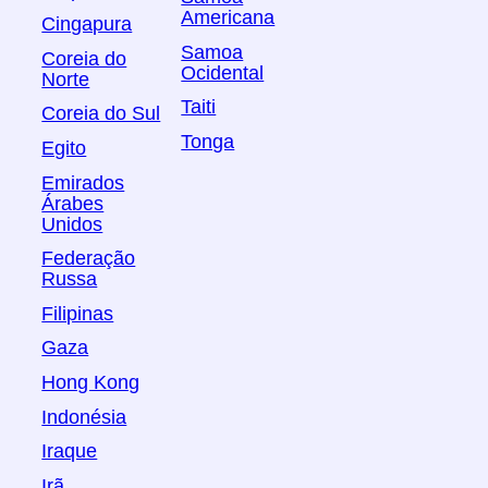
Americana
Cingapura
Samoa
Coreia do
Ocidental
Norte
Taiti
Coreia do Sul
Tonga
Egito
Emirados
Árabes
Unidos
Federação
Russa
Filipinas
Gaza
Hong Kong
Indonésia
Iraque
Irã