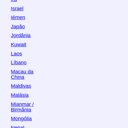
Israel
Iémen
Japão
Jordânia
Kuwait
Laos
Líbano
Macau da
China
Maldivas
Malásia
Mianmar /
Birmânia
Mongólia
Nepal