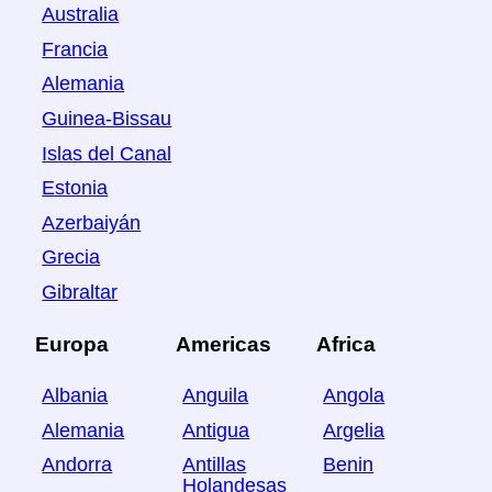
Australia
Francia
Alemania
Guinea-Bissau
Islas del Canal
Estonia
Azerbaiyán
Grecia
Gibraltar
Europa
Americas
Africa
Albania
Anguila
Angola
Alemania
Antigua
Argelia
Andorra
Antillas
Benin
Holandesas