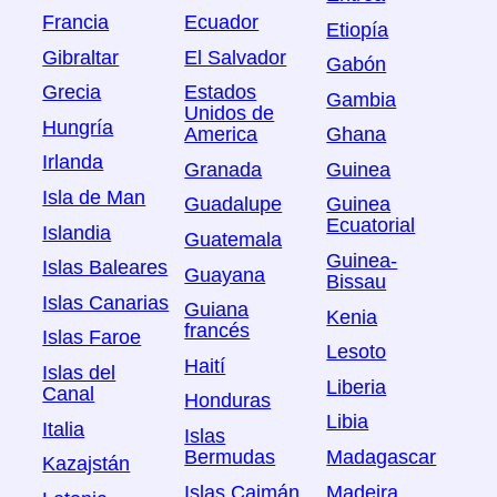
Francia
Ecuador
Etiopía
Gibraltar
El Salvador
Gabón
Grecia
Estados
Gambia
Unidos de
Hungría
America
Ghana
Irlanda
Granada
Guinea
Isla de Man
Guadalupe
Guinea
Ecuatorial
Islandia
Guatemala
Guinea-
Islas Baleares
Guayana
Bissau
Islas Canarias
Guiana
Kenia
francés
Islas Faroe
Lesoto
Haití
Islas del
Liberia
Canal
Honduras
Libia
Italia
Islas
Bermudas
Madagascar
Kazajstán
Islas Caimán
Madeira