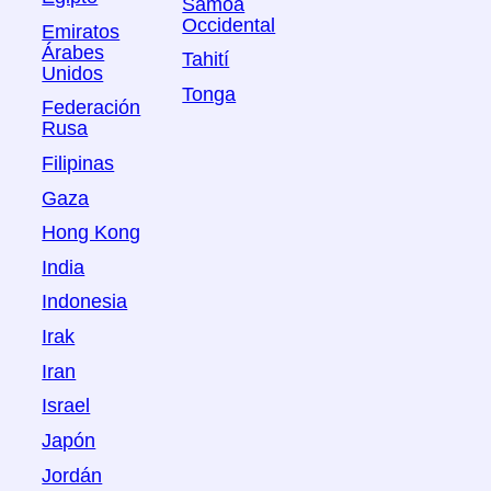
Samoa
Occidental
Emiratos
Árabes
Tahití
Unidos
Tonga
Federación
Rusa
Filipinas
Gaza
Hong Kong
India
Indonesia
Irak
Iran
Israel
Japón
Jordán