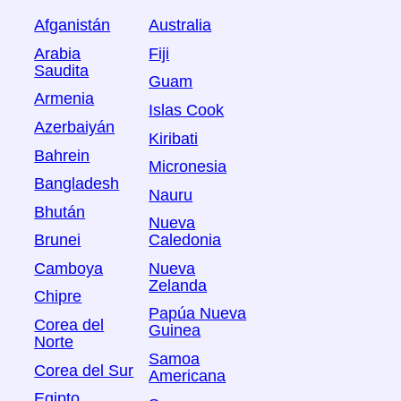
Afganistán
Australia
Arabia
Fiji
Saudita
Guam
Armenia
Islas Cook
Azerbaiyán
Kiribati
Bahrein
Micronesia
Bangladesh
Nauru
Bhután
Nueva
Brunei
Caledonia
Camboya
Nueva
Zelanda
Chipre
Papúa Nueva
Corea del
Guinea
Norte
Samoa
Corea del Sur
Americana
Egipto