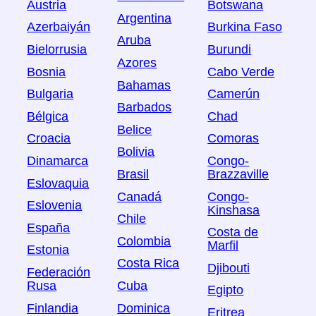
Austria
Botswana
Argentina
Azerbaiyán
Burkina Faso
Aruba
Bielorrusia
Burundi
Azores
Bosnia
Cabo Verde
Bahamas
Bulgaria
Camerún
Barbados
Bélgica
Chad
Belice
Croacia
Comoras
Bolivia
Dinamarca
Congo-
Brasil
Brazzaville
Eslovaquia
Canadá
Congo-
Eslovenia
Kinshasa
Chile
España
Costa de
Colombia
Marfil
Estonia
Costa Rica
Djibouti
Federación
Rusa
Cuba
Egipto
Finlandia
Dominica
Eritrea