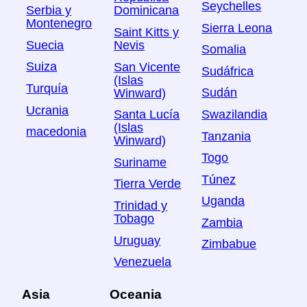
Seychelles
Serbia y
Dominicana
Montenegro
Sierra Leona
Saint Kitts y
Suecia
Nevis
Somalia
Suiza
San Vicente
Sudáfrica
(Islas
Turquía
Sudán
Winward)
Ucrania
Swazilandia
Santa Lucía
(Islas
macedonia
Tanzania
Winward)
Togo
Suriname
Túnez
Tierra Verde
Uganda
Trinidad y
Tobago
Zambia
Uruguay
Zimbabue
Venezuela
Asia
Oceania