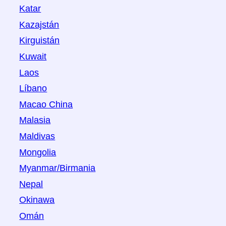
Katar
Kazajstán
Kirguistán
Kuwait
Laos
Líbano
Macao China
Malasia
Maldivas
Mongolia
Myanmar/Birmania
Nepal
Okinawa
Omán