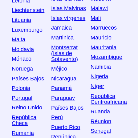
Letonia
Islas Malvinas
Malawi
Liechtenstein
Islas vírgenes
Malí
Lituania
Jamaica
Marruecos
Luxemburgo
Martinica
Mauricio
Malta
Montserrat
Mauritania
Moldavia
(Islas de
Mozambique
Mónaco
Sotavento)
Namibia
Noruega
Méjico
Nigeria
Países Bajos
Nicaragua
Níger
Polonia
Panamá
República
Portugal
Paraguay
Centroafricana
Reino Unido
Países Bajos
Ruanda
República
Perú
Réunion
Checa
Puerto Rico
Senegal
Rumania
República