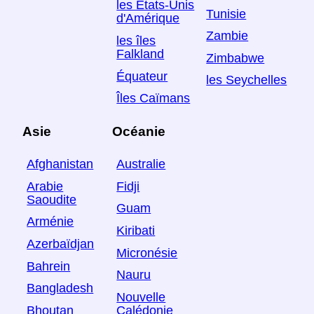
les États-Unis
Tunisie
d'Amérique
Zambie
les îles
Falkland
Zimbabwe
Équateur
les Seychelles
Îles Caïmans
Asie
Océanie
Afghanistan
Australie
Arabie
Fidji
Saoudite
Guam
Arménie
Kiribati
Azerbaïdjan
Micronésie
Bahrein
Nauru
Bangladesh
Nouvelle
Bhoutan
Calédonie