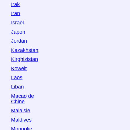
Irak
Iran
Israël
Japon
Jordan
Kazakhstan
Kirghizistan
Koweit
Laos
Liban
Macao de
Chine
Malaisie
Maldives
Mongolie