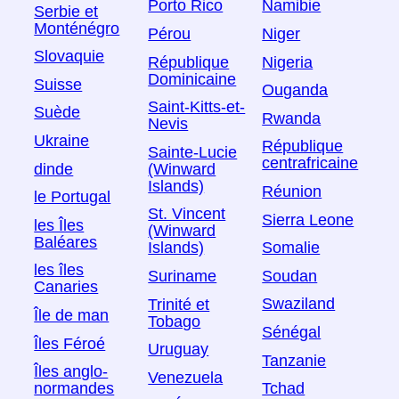
Porto Rico
Namibie
Serbie et
Monténégro
Pérou
Niger
Slovaquie
République
Nigeria
Dominicaine
Suisse
Ouganda
Saint-Kitts-et-
Suède
Rwanda
Nevis
Ukraine
République
Sainte-Lucie
centrafricaine
dinde
(Winward
Islands)
Réunion
le Portugal
St. Vincent
Sierra Leone
les Îles
(Winward
Baléares
Somalie
Islands)
les îles
Soudan
Suriname
Canaries
Swaziland
Trinité et
Île de man
Tobago
Sénégal
Îles Féroé
Uruguay
Tanzanie
Îles anglo-
Venezuela
normandes
Tchad