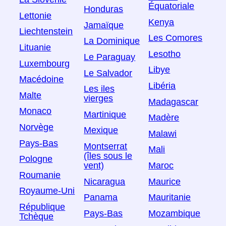
Équatoriale
Honduras
Lettonie
Kenya
Jamaïque
Liechtenstein
Les Comores
La Dominique
Lituanie
Lesotho
Le Paraguay
Luxembourg
Libye
Le Salvador
Macédoine
Libéria
Les iles
Malte
vierges
Madagascar
Monaco
Martinique
Madère
Norvège
Mexique
Malawi
Pays-Bas
Montserrat
Mali
(îles sous le
Pologne
vent)
Maroc
Roumanie
Nicaragua
Maurice
Royaume-Uni
Panama
Mauritanie
République
Pays-Bas
Mozambique
Tchèque