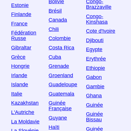
Bolivie
Congo-
Estonie
Brazzaville
Brésil
Finlande
Congo-
Canada
Kinshasa
France
Chili
Cote d'Ivoire
Fédération
Russe
Colombie
Djibouti
Gibraltar
Costa Rica
Egypte
Grèce
Cuba
Erythrée
Hongrie
Grenade
Ethiopie
Irlande
Groenland
Gabon
Islande
Guadeloupe
Gambie
Italie
Guatemala
Ghana
Kazakhstan
Guinée
Guinée
Française
L'Autriche
Guinée
Guyane
Bissau
La Moldavie
Haïti
Guinée
La Slovénie