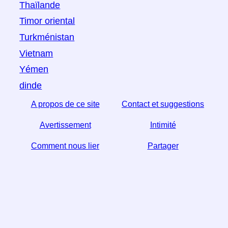
Thaïlande
Timor oriental
Turkménistan
Vietnam
Yémen
dinde
A propos de ce site
Contact et suggestions
Avertissement
Intimité
Comment nous lier
Partager
Si vous trouvez cet article utile, aidez-nous en le
partageant sur les réseaux sociaux,
Un lien de votre site Web aide aussi.