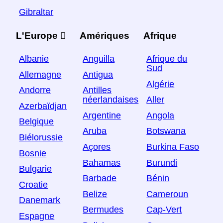
Gibraltar
L'Europe 
Amériques
Afrique
Albanie
Anguilla
Afrique du
Sud
Allemagne
Antigua
Algérie
Andorre
Antilles
néerlandaises
Aller
Azerbaïdjan
Argentine
Angola
Belgique
Aruba
Botswana
Biélorussie
Açores
Burkina Faso
Bosnie
Bahamas
Burundi
Bulgarie
Barbade
Bénin
Croatie
Belize
Cameroun
Danemark
Bermudes
Cap-Vert
Espagne