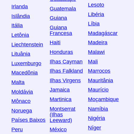
Lesoto
Irlanda
Guatemala
Libéria
Islândia
Guiana
Líbia
Itália
Guiana
Francesa
Madagáscar
Letônia
Haiti
Madeira
Liechtenstein
Honduras
Malawi
Lituânia
Ilhas Cayman
Mali
Luxemburgo
Ilhas Falkland
Marrocos
Macedônia
Ilhas Virgens
Mauritânia
Malta
Jamaica
Maurício
Moldávia
Martinica
Moçambique
Mônaco
Montserrat
Namíbia
Noruega
(Ilhas
Nigéria
Países Baixos
Leeward)
Níger
Peru
México