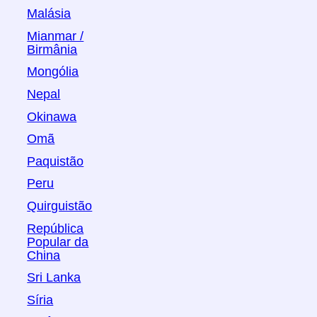
Malásia
Mianmar /
Birmânia
Mongólia
Nepal
Okinawa
Omã
Paquistão
Peru
Quirguistão
República
Popular da
China
Sri Lanka
Síria