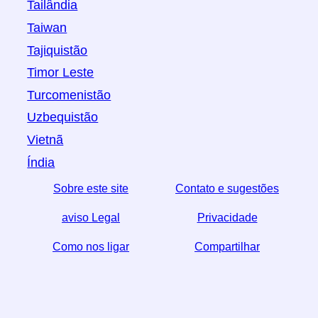
Tailândia
Taiwan
Tajiquistão
Timor Leste
Turcomenistão
Uzbequistão
Vietnã
Índia
Sobre este site
Contato e sugestões
aviso Legal
Privacidade
Como nos ligar
Compartilhar
☆ Se você achar este artigo útil, ajude-nos
compartilhando-o nas redes sociais,
↬ um link do seu website também ajuda.