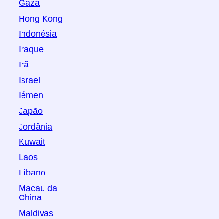
Gaza
Hong Kong
Indonésia
Iraque
Irã
Israel
Iémen
Japão
Jordânia
Kuwait
Laos
Líbano
Macau da
China
Maldivas