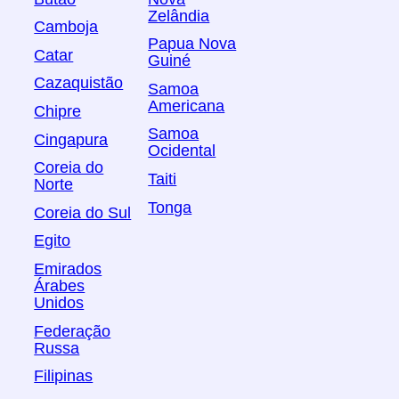
Zelândia
Camboja
Papua Nova
Catar
Guiné
Cazaquistão
Samoa
Americana
Chipre
Samoa
Cingapura
Ocidental
Coreia do
Taiti
Norte
Tonga
Coreia do Sul
Egito
Emirados
Árabes
Unidos
Federação
Russa
Filipinas