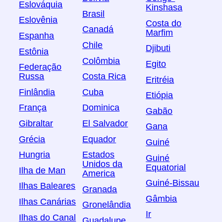
Eslováquia
Kinshasa
Brasil
Eslovênia
Costa do
Canadá
Marfim
Espanha
Chile
Djibuti
Estônia
Colômbia
Egito
Federação
Russa
Costa Rica
Eritréia
Finlândia
Cuba
Etiópia
França
Dominica
Gabão
Gibraltar
El Salvador
Gana
Grécia
Equador
Guiné
Hungria
Estados
Guiné
Unidos da
Equatorial
Ilha de Man
America
Guiné-Bissau
Ilhas Baleares
Granada
Gâmbia
Ilhas Canárias
Gronelândia
Ir
Ilhas do Canal
Guadalupe