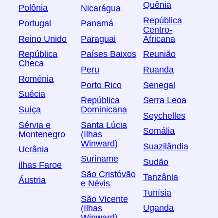
Quênia
Polônia
Nicarágua
República
Portugal
Panamá
Centro-
Reino Unido
Paraguai
Africana
República
Países Baixos
Reunião
Checa
Peru
Ruanda
Roménia
Porto Rico
Senegal
Suécia
República
Serra Leoa
Suíça
Dominicana
Seychelles
Sérvia e
Santa Lúcia
Somália
Montenegro
(Ilhas
Winward)
Suazilândia
Ucrânia
Suriname
Sudão
ilhas Faroe
São Cristóvão
Tanzânia
Áustria
e Névis
Tunísia
São Vicente
Uganda
(Ilhas
Winward)