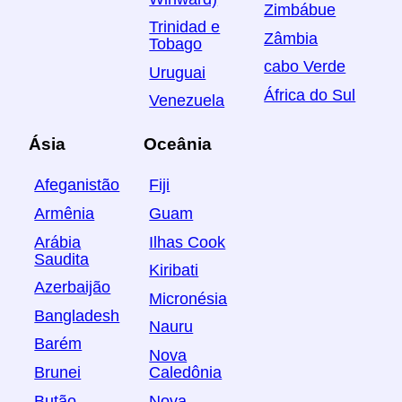
Zimbábue
Trinidad e
Zâmbia
Tobago
cabo Verde
Uruguai
África do Sul
Venezuela
Ásia
Oceânia
Afeganistão
Fiji
Armênia
Guam
Arábia
Ilhas Cook
Saudita
Kiribati
Azerbaijão
Micronésia
Bangladesh
Nauru
Barém
Nova
Brunei
Caledônia
Butão
Nova