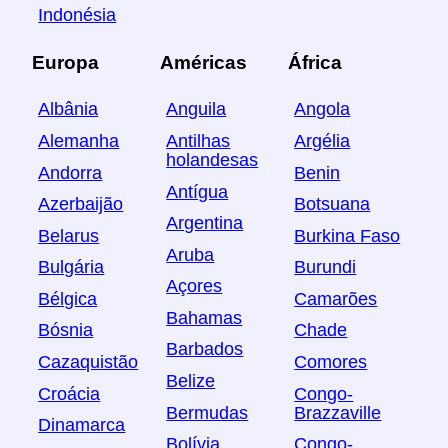
Indonésia
Europa
Américas
África
Albânia
Anguila
Angola
Alemanha
Antilhas
Argélia
holandesas
Andorra
Benin
Antígua
Azerbaijão
Botsuana
Argentina
Belarus
Burkina Faso
Aruba
Bulgária
Burundi
Açores
Bélgica
Camarões
Bahamas
Bósnia
Chade
Barbados
Cazaquistão
Comores
Belize
Croácia
Congo-
Bermudas
Brazzaville
Dinamarca
Bolívia
Congo-