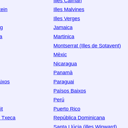
Illes Caiman
tein
Illes Malvines
Illes Verges
rg
Jamaica
a
Martinica
Montserrat (Illes de Sotavent)
Mèxic
Nicaragua
Panamà
ixos
Paraguai
Països Baixos
Perú
it
Puerto Rico
a Txeca
República Dominicana
Santa Llúcia (illes Winward)