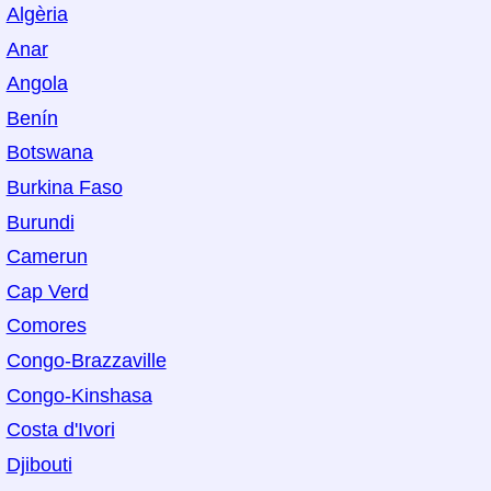
Algèria
Anar
Angola
Benín
Botswana
Burkina Faso
Burundi
Camerun
Cap Verd
Comores
Congo-Brazzaville
Congo-Kinshasa
Costa d'Ivori
Djibouti