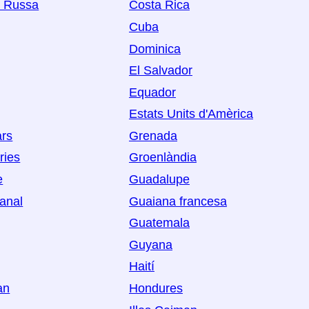
ó Russa
Costa Rica
Cuba
Dominica
El Salvador
Equador
Estats Units d'Amèrica
ars
Grenada
ries
Groenlàndia
e
Guadalupe
Canal
Guaiana francesa
Guatemala
Guyana
Haití
an
Hondures