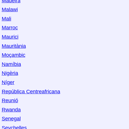
Madeira
Malawi
Mali
Marroc
Maurici
Mauritània
Moçambic
Namíbia
Nigèria
Níger
República Centreafricana
Reunió
Rwanda
Senegal
Seychelles