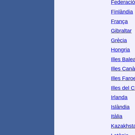
Federaci
Finlàndia
França
Gibraltar
Grècia
Hongria
Illes Bale
Illes Canà
Illes Faro
Illes del 
Irlanda
Islàndia
Itàlia
Kazakhst