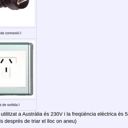
 de connexió I
s de sortida I
 utilitzat a Austràlia és 230V i la freqüència elèctrica és 
s després de triar el lloc on aneu)