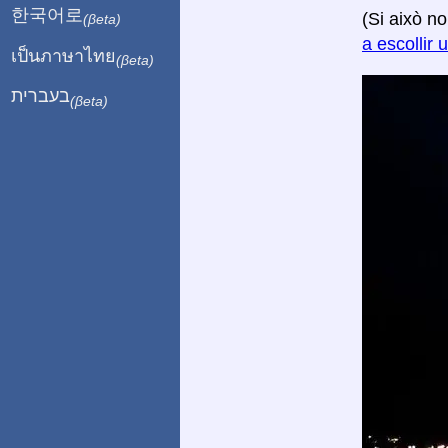
한국어로
(Si això n
(βeta)
a escollir 
เป็นภาษาไทย
(βeta)
בעברית
(βeta)