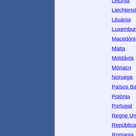
Letònia
Liechtens
Lituània
Luxembu
Macedòni
Malta
Moldàvia
Mònaco
Noruega
Països Ba
Polònia
Portugal
Regne Un
Repúblic
Romania