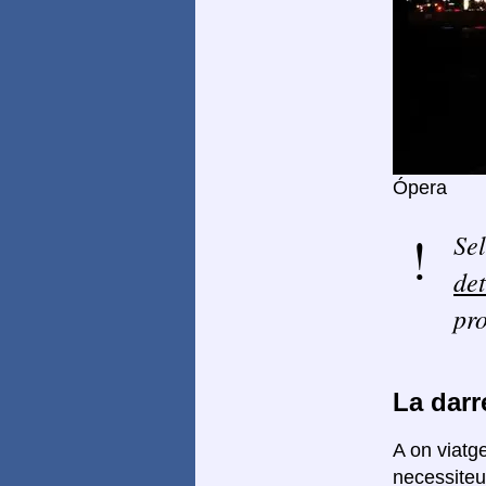
Ópera
Sel
de
pro
La darr
A on viatge
necessiteu 