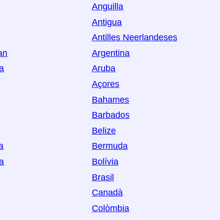
Anguilla
a
Antigua
Antilles Neerlandeses
an
Argentina
ia
Aruba
Açores
Bahames
Barbados
Belize
a
Bermuda
a
Bolívia
Brasil
Canadà
Colòmbia