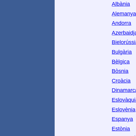
Albània
Alemany
Andorra
Azerbaidj
Bielorúss
Bulgària
Bèlgica
Bòsnia
Croàcia
Dinamarc
Eslovàqui
Eslovènia
Espanya
Estònia