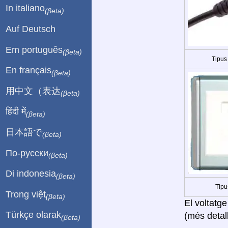
In italiano
(βeta)
Auf Deutsch
Em português
(βeta)
Tipus
En français
(βeta)
用中文（表达
(βeta)
हिंदी में
(βeta)
日本語で
(βeta)
По-русски
(βeta)
Di indonesia
(βeta)
Tipu
Trong việt
(βeta)
El voltatge
Türkçe olarak
(més detall
(βeta)