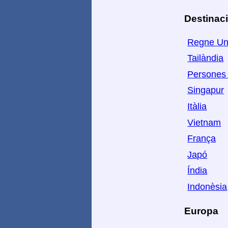
Destinaci
Regne Un
Tailàndia
Persones 
Singapur
Itàlia
Vietnam
França
Japó
Índia
Indonèsia
Europa