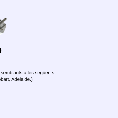
o
ió semblants a les següents
bart, Adelaide.)