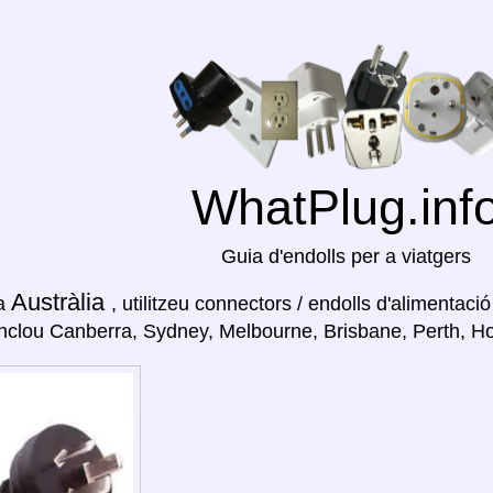
WhatPlug.inf
Guia d'endolls per a viatgers
Austràlia
 a
, utilitzeu connectors / endolls d'alimentac
inclou Canberra, Sydney, Melbourne, Brisbane, Perth, Ho