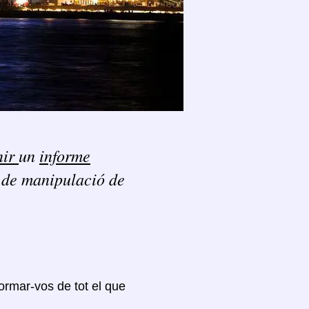
nir
un
informe
t de manipulació de
formar-vos de tot el que