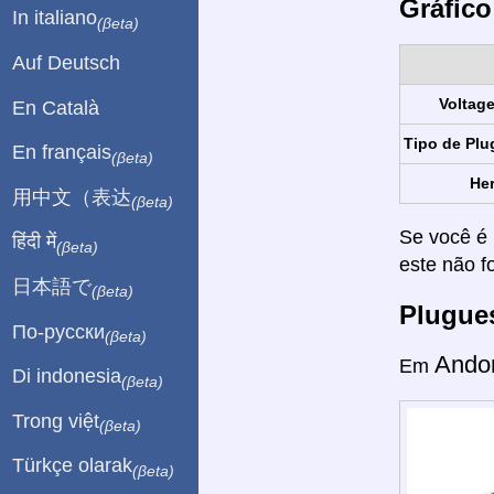
Gráfico
In italiano
(βeta)
Auf Deutsch
Voltag
En Català
Tipo de Plu
En français
(βeta)
Her
用中文（表达
(βeta)
Se você é 
हिंदी में
(βeta)
este não f
日本語で
(βeta)
Plugue
По-русски
(βeta)
Ando
Em
Di indonesia
(βeta)
Trong việt
(βeta)
Türkçe olarak
(βeta)