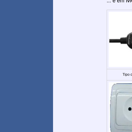
M
... e em
Tipo 