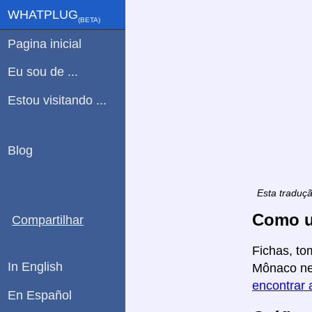
WHATPLUG
(ΒETA)
Pagina inicial
Eu sou de ...
Estou visitando ...
Blog
Esta traduç
Como u
Compartilhar
Fichas, to
In English
Mônaco nes
encontrar 
En Español