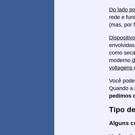
Do lado po
rede e fun
(mas, por f
Dispositiv
envolvidas
como secad
moderno
d
voltagens
Você pode
Quando a 
pedimos q
Tipo d
Alguns c