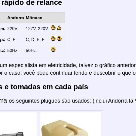
 rápido de relance
Andorra
Mônaco
em:
220V.
127V, 220V.
gs:
C, F.
C, D, E, F.
tz:
50Hz.
50Hz.
um especialista em eletricidade, talvez o gráfico anterio
or o caso, você pode continuar lendo e descobrir o que o
s e tomadas em cada país
rra
os seguintes plugues são usados: (inclui Andorra la V