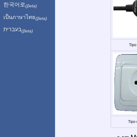
한국어로
(βeta)
เป็นภาษาไทย
(βeta)
בעברית
(βeta)
Tipo
Tipo