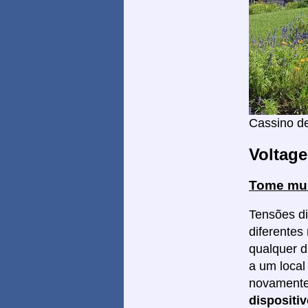
Cassino d
Voltag
Tome mui
Tensões di
diferentes
qualquer di
a um local
novament
dispositi