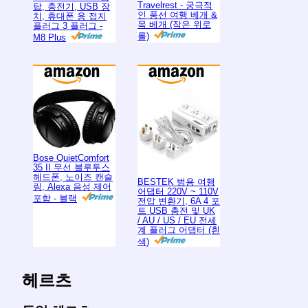
Travelrest - 궁극적
탑, 충전기, USB 장
인 풍선 여행 베개 &
치, 휴대폰 용 접지
목 베개 (작은 위로
플러그 3 플러그 -
롤)
M8 Plus
Bose QuietComfort
35 II 무선 블루투스
헤드폰, 노이즈 캔슬
BESTEK 범용 여행
링, Alexa 음성 제어
어댑터 220V ~ 110V
포함 - 블랙
전압 변환기, 6A 4 포
트 USB 충전 및 UK
/ AU / US / EU 전세
계 플러그 어댑터 (흰
색)
헤르츠