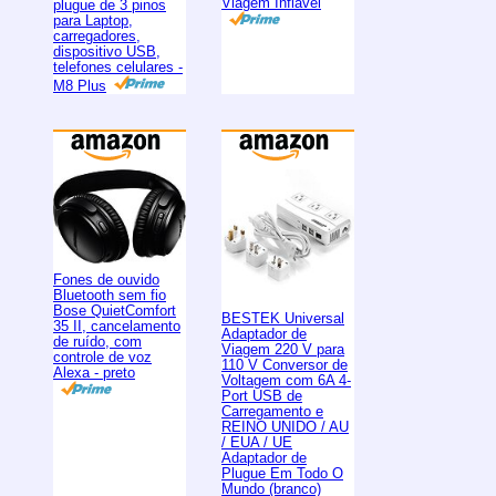
Viagem Inflável
plugue de 3 pinos
para Laptop,
carregadores,
dispositivo USB,
telefones celulares -
M8 Plus
Fones de ouvido
Bluetooth sem fio
Bose QuietComfort
BESTEK Universal
35 II, cancelamento
Adaptador de
de ruído, com
Viagem 220 V para
controle de voz
110 V Conversor de
Alexa - preto
Voltagem com 6A 4-
Port USB de
Carregamento e
REINO UNIDO / AU
/ EUA / UE
Adaptador de
Plugue Em Todo O
Mundo (branco)