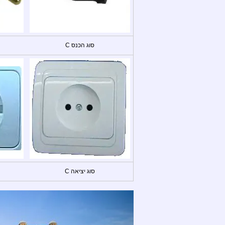
סוג הכנס C
סוג יציאה C