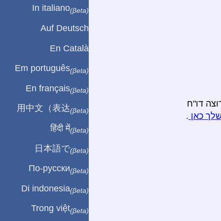
In italiano
(βeta)
Auf Deutsch
En Català
Em português
(βeta)
En français
(βeta)
וצה דו"ח
用中文（表达
(βeta)
שלך כאן
.
हिंदी में
(βeta)
日本語で
(βeta)
По-русски
(βeta)
Di indonesia
(βeta)
Trong việt
(βeta)