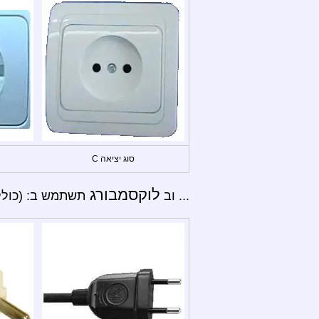
סוג יציאה C
לוקסמבורג
... וב
תשתמש ב: (כולל אצ'רנאך,  Diekirch