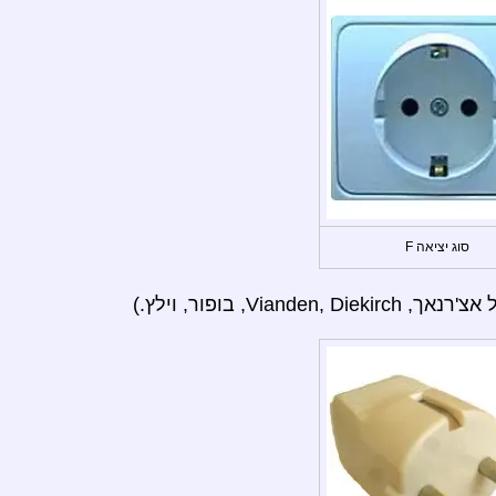
סוג יציאה F
Vianden,, בופור, וילץ.)