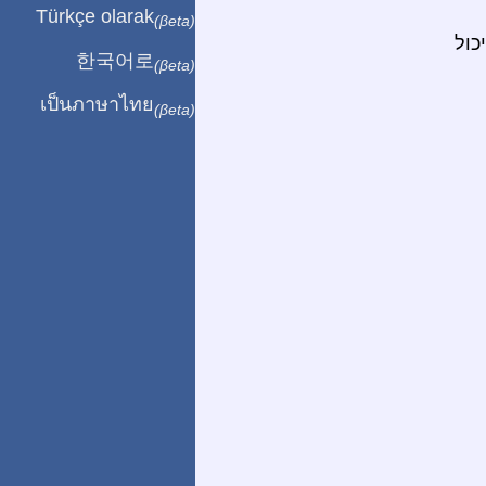
Türkçe olarak
(βeta)
כול
한국어로
(βeta)
เป็นภาษาไทย
(βeta)