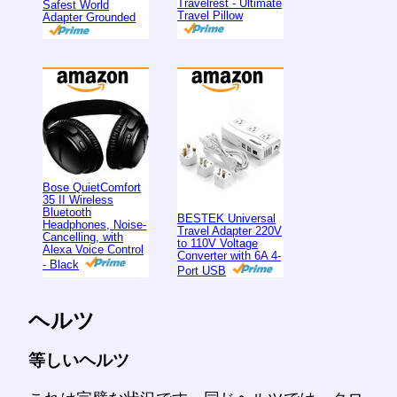
Travelrest - Ultimate
Safest World
Travel Pillow
Adapter Grounded
Bose QuietComfort
35 II Wireless
Bluetooth
BESTEK Universal
Headphones, Noise-
Travel Adapter 220V
Cancelling, with
to 110V Voltage
Alexa Voice Control
Converter with 6A 4-
- Black
Port USB
ヘルツ
等しいヘルツ