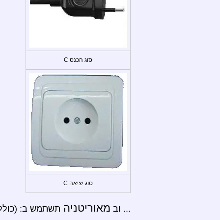
סוג הכנס C
סוג יציאה C
מאוריטניה
... וב
תשתמש ב: (כולל נואקשוט, , Ouadâne, Atâr, Terjît