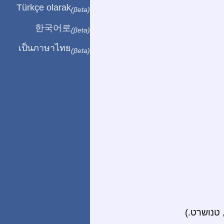
Türkçe olarak
(βeta)
한국어로
(βeta)
เป็นภาษาไทย
(βeta)