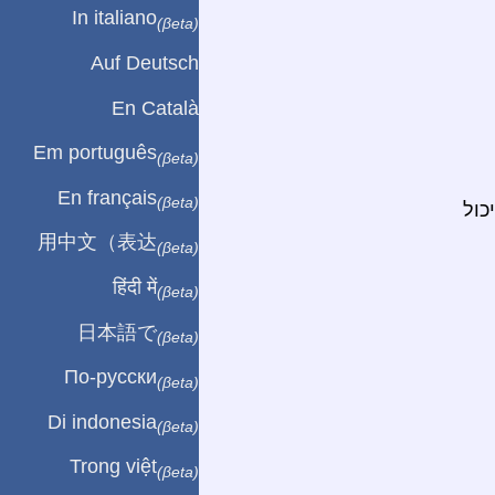
In italiano
(βeta)
Auf Deutsch
En Català
Em português
(βeta)
En français
(βeta)
כול
用中文（表达
(βeta)
हिंदी में
(βeta)
日本語で
(βeta)
По-русски
(βeta)
Di indonesia
(βeta)
Trong việt
(βeta)