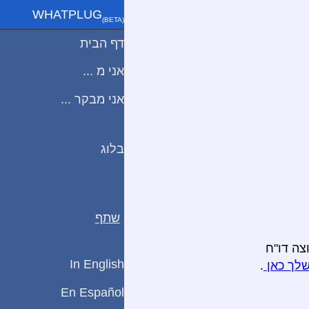
WHATPLUG
(ΒETA)
דף הבית
אני מ ...
אני מבקר ...
בלוג
שתף
צה דו"ח
In English
שלך כאן
.
En Español