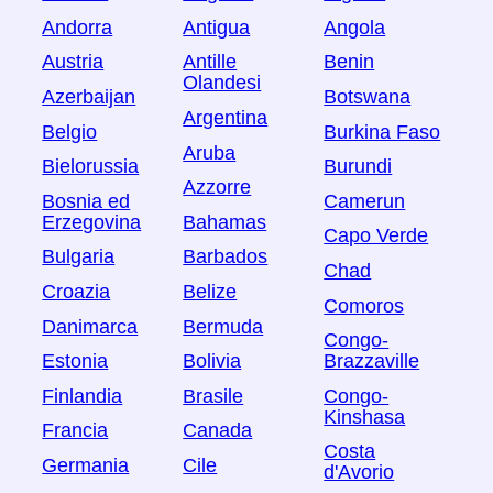
Andorra
Antigua
Angola
Austria
Antille
Benin
Olandesi
Azerbaijan
Botswana
Argentina
Belgio
Burkina Faso
Aruba
Bielorussia
Burundi
Azzorre
Bosnia ed
Camerun
Erzegovina
Bahamas
Capo Verde
Bulgaria
Barbados
Chad
Croazia
Belize
Comoros
Danimarca
Bermuda
Congo-
Estonia
Bolivia
Brazzaville
Finlandia
Brasile
Congo-
Kinshasa
Francia
Canada
Costa
Germania
Cile
d'Avorio