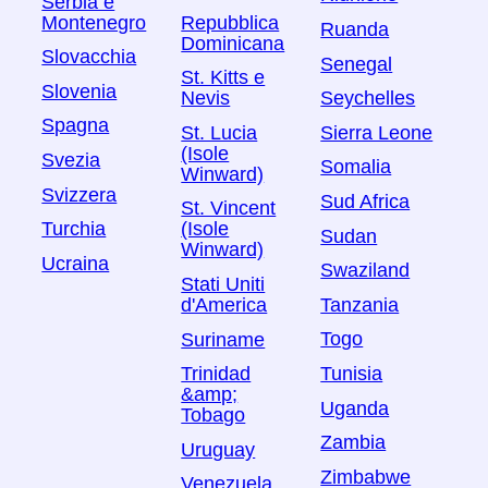
Serbia e
Montenegro
Repubblica
Ruanda
Dominicana
Slovacchia
Senegal
St. Kitts e
Slovenia
Nevis
Seychelles
Spagna
St. Lucia
Sierra Leone
(Isole
Svezia
Somalia
Winward)
Svizzera
Sud Africa
St. Vincent
Turchia
(Isole
Sudan
Winward)
Ucraina
Swaziland
Stati Uniti
Tanzania
d'America
Togo
Suriname
Tunisia
Trinidad
&amp;
Uganda
Tobago
Zambia
Uruguay
Zimbabwe
Venezuela