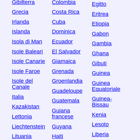
Gibilterra
Colombia
Egitto
Grecia
Costa Rica
Eritrea
Irlanda
Cuba
Etiopia
Islanda
Dominica
Gabon
Isola di Man
Ecuador
Gambia
Isole Baleari
El Salvador
Ghana
Isole Canarie
Giamaica
Gibuti
Isole Faroe
Grenada
Guinea
Isole del
Groenlandia
Guinea
Canale
Equatoriale
Guadeloupe
Italia
Guinea-
Guatemala
Bissau
Kazakistan
Guiana
Kenia
Lettonia
francese
Lesoto
Liechtenstein
Guyana
Liberia
Lituania
Haiti