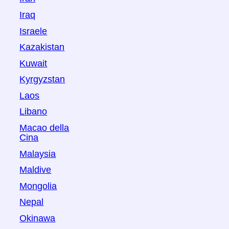
Iraq
Israele
Kazakistan
Kuwait
Kyrgyzstan
Laos
Libano
Macao della
Cina
Malaysia
Maldive
Mongolia
Nepal
Okinawa