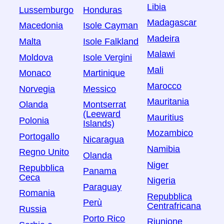
Libia
Lussemburgo
Honduras
Madagascar
Macedonia
Isole Cayman
Madeira
Malta
Isole Falkland
Malawi
Moldova
Isole Vergini
Mali
Monaco
Martinique
Marocco
Norvegia
Messico
Mauritania
Olanda
Montserrat
(Leeward
Mauritius
Polonia
Islands)
Mozambico
Portogallo
Nicaragua
Namibia
Regno Unito
Olanda
Niger
Repubblica
Panama
Ceca
Nigeria
Paraguay
Romania
Repubblica
Perù
Centrafricana
Russia
Porto Rico
Riunione