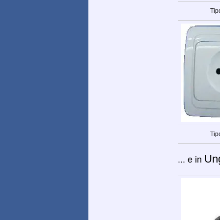
Tip
Tip
Un
... e in