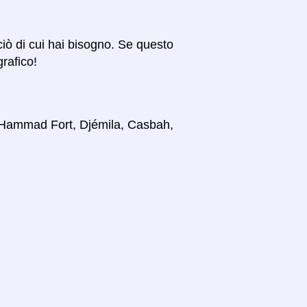
 ciò di cui hai bisogno. Se questo
grafico!
i, Hammad Fort, Djémila, Casbah,