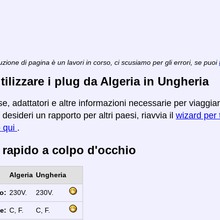
zione di pagina è un lavori in corso, ci scusiamo per gli errori, se puoi
ilizzare i plug da Algeria in Ungheria
se, adattatori e altre informazioni necessarie per viaggia
desideri un rapporto per altri paesi, riavvia il
wizard per t
o qui
.
 rapido a colpo d'occhio
Algeria
Ungheria
o:
230V.
230V.
e:
C, F.
C, F.