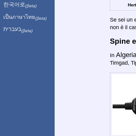
한국어로
Hert
(βeta)
เป็นภาษาไทย
(βeta)
Se sei un e
non è il ca
בעברית
(βeta)
Spine e
Algeri
In
Timgad, Ti