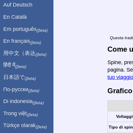
Auf Deutsch
En Català
Em português
(βeta)
Questa tradu
En français
(βeta)
Come ut
用中文（表达
(βeta)
Spine, pre
हिंदी में
(βeta)
pagina. Se 
日本語で
tuo viaggi
(βeta)
По-русски
Grafico
(βeta)
Di indonesia
(βeta)
Trong việt
(βeta)
Voltaggi
Türkçe olarak
(βeta)
Tipo di spin