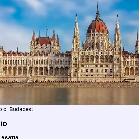
o di Budapest
io
 esatta