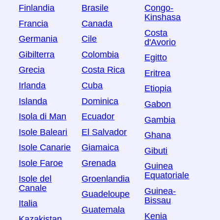
Finlandia
Brasile
Congo-
Kinshasa
Francia
Canada
Costa
Germania
Cile
d'Avorio
Gibilterra
Colombia
Egitto
Grecia
Costa Rica
Eritrea
Irlanda
Cuba
Etiopia
Islanda
Dominica
Gabon
Isola di Man
Ecuador
Gambia
Isole Baleari
El Salvador
Ghana
Isole Canarie
Giamaica
Gibuti
Isole Faroe
Grenada
Guinea
Equatoriale
Isole del
Groenlandia
Canale
Guinea-
Guadeloupe
Bissau
Italia
Guatemala
Kenia
Kazakistan