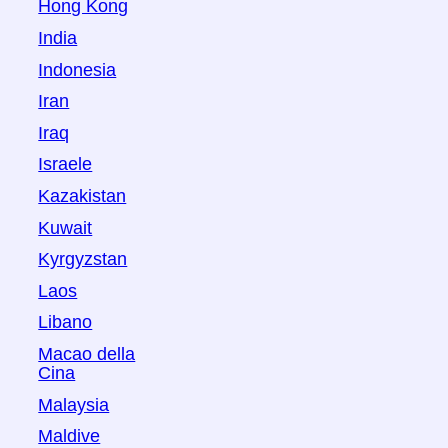
Hong Kong
India
Indonesia
Iran
Iraq
Israele
Kazakistan
Kuwait
Kyrgyzstan
Laos
Libano
Macao della
Cina
Malaysia
Maldive