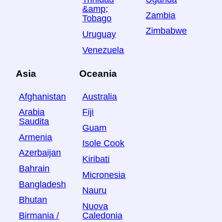
&amp;
Zambia
Tobago
Zimbabwe
Uruguay
Venezuela
Asia
Oceania
Afghanistan
Australia
Arabia
Fiji
Saudita
Guam
Armenia
Isole Cook
Azerbaijan
Kiribati
Bahrain
Micronesia
Bangladesh
Nauru
Bhutan
Nuova
Birmania /
Caledonia