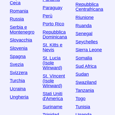
Ceca
Repubblica
Paraguay
Centrafricana
Romania
Perù
Riunione
Russia
Porto Rico
Ruanda
Serbia e
Montenegro
Repubblica
Senegal
Dominicana
Slovacchia
Seychelles
St. Kitts e
Slovenia
Nevis
Sierra Leone
Spagna
St. Lucia
Somalia
(Isole
Svezia
Sud Africa
Winward)
Svizzera
Sudan
St. Vincent
Turchia
(Isole
Swaziland
Winward)
Ucraina
Tanzania
Stati Uniti
Ungheria
Togo
d'America
Tunisia
Suriname
Uganda
Trinidad