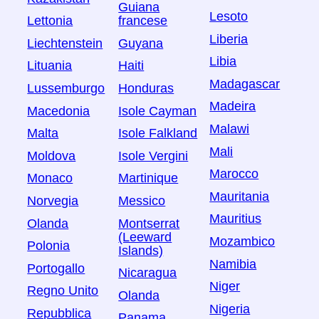
Guiana
Lesoto
Lettonia
francese
Liberia
Liechtenstein
Guyana
Libia
Lituania
Haiti
Madagascar
Lussemburgo
Honduras
Madeira
Macedonia
Isole Cayman
Malawi
Malta
Isole Falkland
Mali
Moldova
Isole Vergini
Marocco
Monaco
Martinique
Mauritania
Norvegia
Messico
Mauritius
Olanda
Montserrat
(Leeward
Mozambico
Polonia
Islands)
Namibia
Portogallo
Nicaragua
Niger
Regno Unito
Olanda
Nigeria
Repubblica
Panama