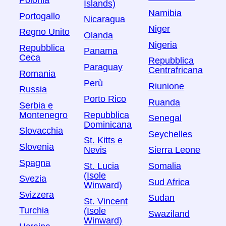
Polonia
Islands)
Namibia
Portogallo
Nicaragua
Niger
Regno Unito
Olanda
Nigeria
Repubblica
Panama
Ceca
Repubblica
Paraguay
Centrafricana
Romania
Perù
Riunione
Russia
Porto Rico
Ruanda
Serbia e
Montenegro
Repubblica
Senegal
Dominicana
Slovacchia
Seychelles
St. Kitts e
Slovenia
Nevis
Sierra Leone
Spagna
St. Lucia
Somalia
(Isole
Svezia
Sud Africa
Winward)
Svizzera
Sudan
St. Vincent
Turchia
(Isole
Swaziland
Winward)