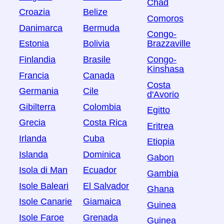
Chad
Croazia
Belize
Comoros
Danimarca
Bermuda
Congo-
Estonia
Bolivia
Brazzaville
Finlandia
Brasile
Congo-
Kinshasa
Francia
Canada
Costa
Germania
Cile
d'Avorio
Gibilterra
Colombia
Egitto
Grecia
Costa Rica
Eritrea
Irlanda
Cuba
Etiopia
Islanda
Dominica
Gabon
Isola di Man
Ecuador
Gambia
Isole Baleari
El Salvador
Ghana
Isole Canarie
Giamaica
Guinea
Isole Faroe
Grenada
Guinea