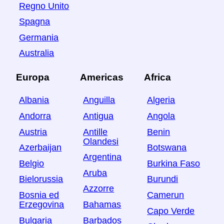
Regno Unito
Spagna
Germania
Australia
Europa
Americas
Africa
Albania
Anguilla
Algeria
Andorra
Antigua
Angola
Austria
Antille
Benin
Olandesi
Azerbaijan
Botswana
Argentina
Belgio
Burkina Faso
Aruba
Bielorussia
Burundi
Azzorre
Bosnia ed
Camerun
Erzegovina
Bahamas
Capo Verde
Bulgaria
Barbados