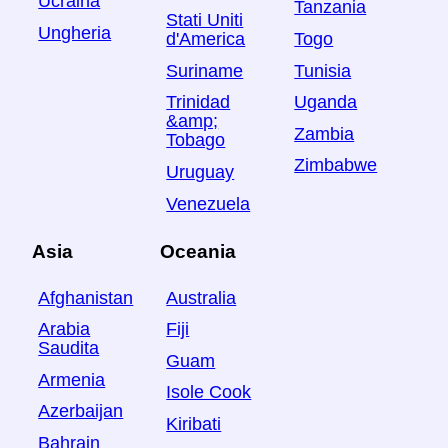
Ucraina
Tanzania
Stati Uniti
Ungheria
Togo
d'America
Tunisia
Suriname
Uganda
Trinidad
&amp;
Zambia
Tobago
Zimbabwe
Uruguay
Venezuela
Asia
Oceania
Afghanistan
Australia
Arabia
Fiji
Saudita
Guam
Armenia
Isole Cook
Azerbaijan
Kiribati
Bahrain