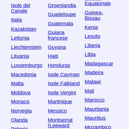
Equatoriale
Isole del
Groenlandia
Canale
Guinea-
Guadeloupe
Bissau
Italia
Guatemala
Kenia
Kazakistan
Guiana
Lesoto
Lettonia
francese
Liberia
Liechtenstein
Guyana
Libia
Lituania
Haiti
Madagascar
Lussemburgo
Honduras
Madeira
Macedonia
Isole Cayman
Malawi
Malta
Isole Falkland
Mali
Moldova
Isole Vergini
Marocco
Monaco
Martinique
Mauritania
Norvegia
Messico
Mauritius
Olanda
Montserrat
(Leeward
Mozambico