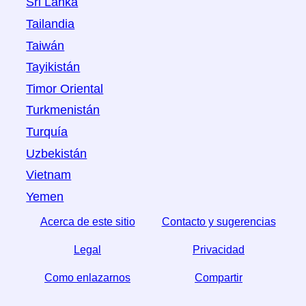
Sri Lanka
Tailandia
Taiwán
Tayikistán
Timor Oriental
Turkmenistán
Turquía
Uzbekistán
Vietnam
Yemen
Acerca de este sitio
Contacto y sugerencias
Legal
Privacidad
Como enlazarnos
Compartir
☆ Si este articulo le sirve, ayudenos compartiendolo