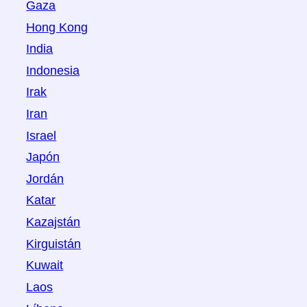
Gaza
Hong Kong
India
Indonesia
Irak
Iran
Israel
Japón
Jordán
Katar
Kazajstán
Kirguistán
Kuwait
Laos