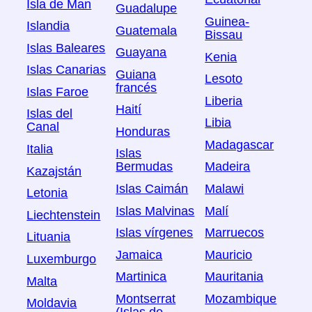
Isla de Man
Guadalupe
Guinea-
Islandia
Guatemala
Bissau
Islas Baleares
Guayana
Kenia
Islas Canarias
Guiana
Lesoto
francés
Islas Faroe
Liberia
Haití
Islas del
Libia
Canal
Honduras
Madagascar
Italia
Islas
Bermudas
Madeira
Kazajstán
Islas Caimán
Malawi
Letonia
Islas Malvinas
Malí
Liechtenstein
Islas vírgenes
Marruecos
Lituania
Jamaica
Mauricio
Luxemburgo
Martinica
Mauritania
Malta
Montserrat
Mozambique
Moldavia