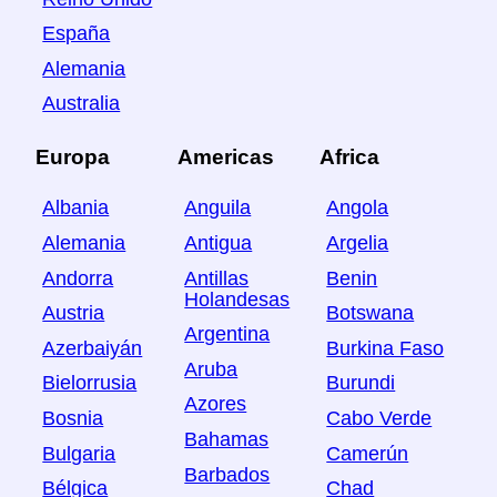
España
Alemania
Australia
Europa
Americas
Africa
Albania
Anguila
Angola
Alemania
Antigua
Argelia
Andorra
Antillas
Benin
Holandesas
Austria
Botswana
Argentina
Azerbaiyán
Burkina Faso
Aruba
Bielorrusia
Burundi
Azores
Bosnia
Cabo Verde
Bahamas
Bulgaria
Camerún
Barbados
Bélgica
Chad