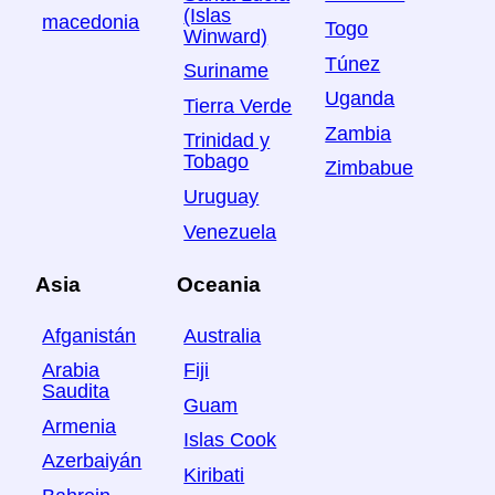
(Islas
macedonia
Togo
Winward)
Túnez
Suriname
Uganda
Tierra Verde
Zambia
Trinidad y
Tobago
Zimbabue
Uruguay
Venezuela
Asia
Oceania
Afganistán
Australia
Arabia
Fiji
Saudita
Guam
Armenia
Islas Cook
Azerbaiyán
Kiribati