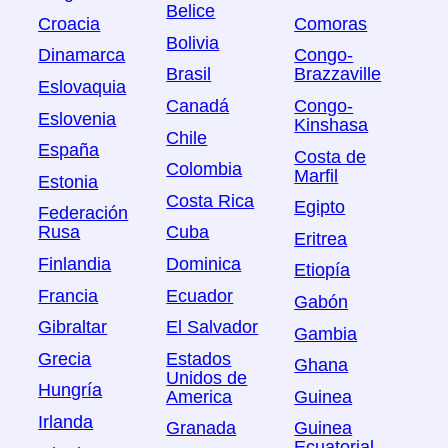
Belice
Croacia
Comoras
Bolivia
Dinamarca
Congo-
Brasil
Brazzaville
Eslovaquia
Canadá
Congo-
Eslovenia
Kinshasa
Chile
España
Costa de
Colombia
Marfil
Estonia
Costa Rica
Egipto
Federación
Rusa
Cuba
Eritrea
Finlandia
Dominica
Etiopía
Francia
Ecuador
Gabón
Gibraltar
El Salvador
Gambia
Grecia
Estados
Ghana
Unidos de
Hungría
America
Guinea
Irlanda
Granada
Guinea
Ecuatorial