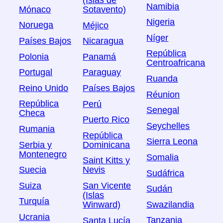
(Islas de
Namibia
Mónaco
Sotavento)
Nigeria
Noruega
Méjico
Níger
Países Bajos
Nicaragua
República
Polonia
Panamá
Centroafricana
Portugal
Paraguay
Ruanda
Reino Unido
Países Bajos
Réunion
República
Perú
Senegal
Checa
Puerto Rico
Seychelles
Rumania
República
Sierra Leona
Serbia y
Dominicana
Montenegro
Somalia
Saint Kitts y
Suecia
Nevis
Sudáfrica
Suiza
San Vicente
Sudán
(Islas
Turquía
Swazilandia
Winward)
Ucrania
Tanzania
Santa Lucía