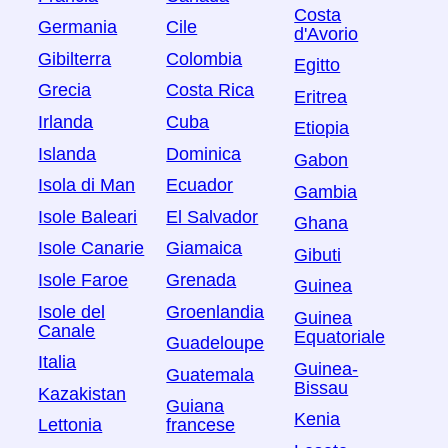
Costa
Germania
Cile
d'Avorio
Gibilterra
Colombia
Egitto
Grecia
Costa Rica
Eritrea
Irlanda
Cuba
Etiopia
Islanda
Dominica
Gabon
Isola di Man
Ecuador
Gambia
Isole Baleari
El Salvador
Ghana
Isole Canarie
Giamaica
Gibuti
Isole Faroe
Grenada
Guinea
Isole del
Groenlandia
Guinea
Canale
Equatoriale
Guadeloupe
Italia
Guinea-
Guatemala
Bissau
Kazakistan
Guiana
Kenia
Lettonia
francese