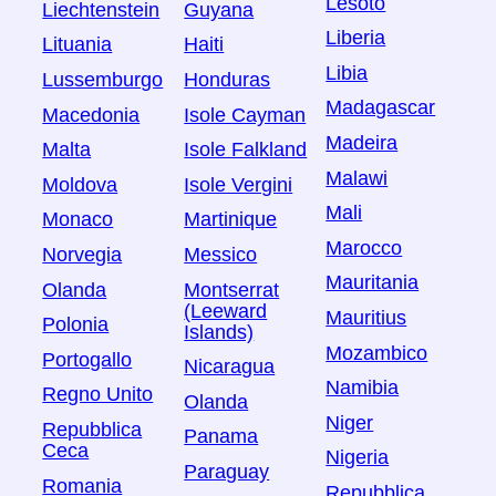
Lesoto
Liechtenstein
Guyana
Liberia
Lituania
Haiti
Libia
Lussemburgo
Honduras
Madagascar
Macedonia
Isole Cayman
Madeira
Malta
Isole Falkland
Malawi
Moldova
Isole Vergini
Mali
Monaco
Martinique
Marocco
Norvegia
Messico
Mauritania
Olanda
Montserrat
(Leeward
Mauritius
Polonia
Islands)
Mozambico
Portogallo
Nicaragua
Namibia
Regno Unito
Olanda
Niger
Repubblica
Panama
Ceca
Nigeria
Paraguay
Romania
Repubblica