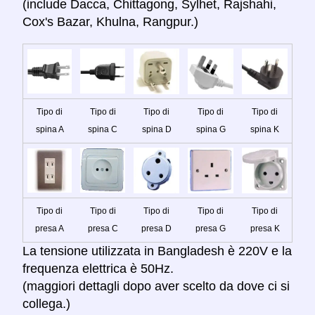
(include Dacca, Chittagong, Sylhet, Rajshahi,
Cox's Bazar, Khulna, Rangpur.)
Tipo di
Tipo di
Tipo di
Tipo di
Tipo di
spina A
spina C
spina D
spina G
spina K
Tipo di
Tipo di
Tipo di
Tipo di
Tipo di
presa A
presa C
presa D
presa G
presa K
La tensione utilizzata in Bangladesh è 220V e la
frequenza elettrica è 50Hz.
(maggiori dettagli dopo aver scelto da dove ci si
collega.)