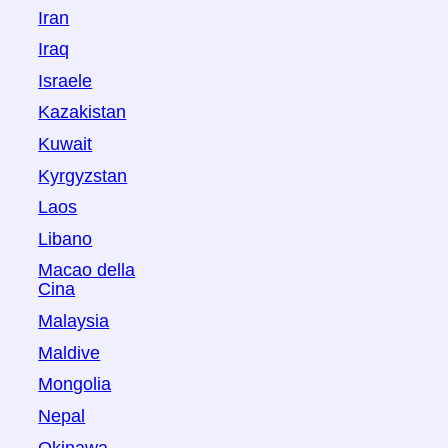
Iran
Iraq
Israele
Kazakistan
Kuwait
Kyrgyzstan
Laos
Libano
Macao della
Cina
Malaysia
Maldive
Mongolia
Nepal
Okinawa