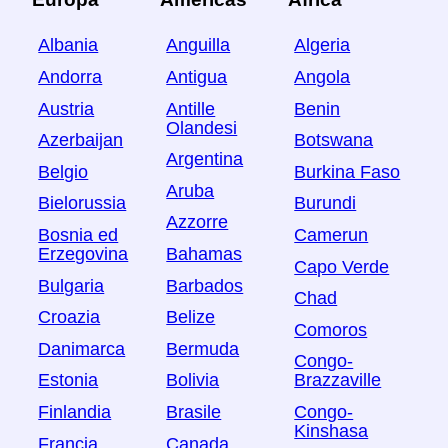
Albania
Anguilla
Algeria
Andorra
Antigua
Angola
Austria
Antille
Benin
Olandesi
Azerbaijan
Botswana
Argentina
Belgio
Burkina Faso
Aruba
Bielorussia
Burundi
Azzorre
Bosnia ed
Camerun
Erzegovina
Bahamas
Capo Verde
Bulgaria
Barbados
Chad
Croazia
Belize
Comoros
Danimarca
Bermuda
Congo-
Estonia
Bolivia
Brazzaville
Finlandia
Brasile
Congo-
Kinshasa
Francia
Canada