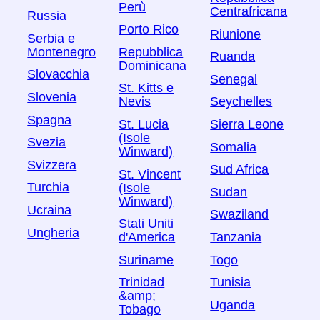
Perù
Centrafricana
Russia
Porto Rico
Riunione
Serbia e
Montenegro
Repubblica
Ruanda
Dominicana
Slovacchia
Senegal
St. Kitts e
Slovenia
Nevis
Seychelles
Spagna
St. Lucia
Sierra Leone
(Isole
Svezia
Somalia
Winward)
Svizzera
Sud Africa
St. Vincent
Turchia
(Isole
Sudan
Winward)
Ucraina
Swaziland
Stati Uniti
Ungheria
Tanzania
d'America
Togo
Suriname
Tunisia
Trinidad
&amp;
Uganda
Tobago