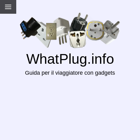
WhatPlug.info
Guida per il viaggiatore con gadgets