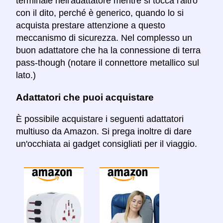
terminale nell'adattatore mentre si tocca l'altro
con il dito, perché è generico, quando lo si
acquista prestare attenzione a questo
meccanismo di sicurezza. Nel complesso un
buon adattatore che ha la connessione di terra
pass-though (notare il connettore metallico sul
lato.)
Adattatori che puoi acquistare
È possibile acquistare i seguenti adattatori
multiuso da Amazon. Si prega inoltre di dare
un'occhiata ai gadget consigliati per il viaggio.