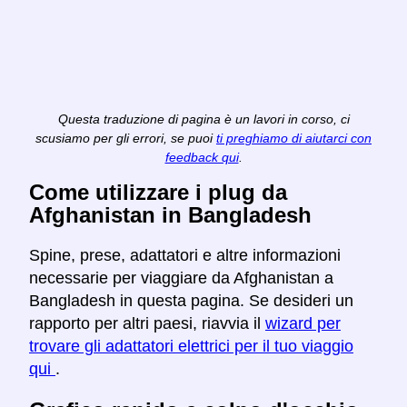
Questa traduzione di pagina è un lavori in corso, ci
scusiamo per gli errori, se puoi
ti preghiamo di aiutarci con
feedback qui
.
Come utilizzare i plug da
Afghanistan in Bangladesh
Spine, prese, adattatori e altre informazioni
necessarie per viaggiare da Afghanistan a
Bangladesh in questa pagina. Se desideri un
rapporto per altri paesi, riavvia il
wizard per
trovare gli adattatori elettrici per il tuo viaggio
qui
.