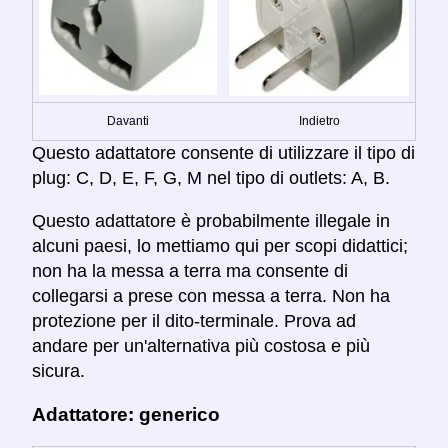
Davanti
Indietro
Questo adattatore consente di utilizzare il tipo di
plug: C, D, E, F, G, M nel tipo di outlets: A, B.
Questo adattatore è probabilmente illegale in
alcuni paesi, lo mettiamo qui per scopi didattici;
non ha la messa a terra ma consente di
collegarsi a prese con messa a terra. Non ha
protezione per il dito-terminale. Prova ad
andare per un'alternativa più costosa e più
sicura.
Adattatore: generico