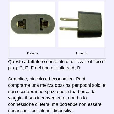
Davanti
Indietro
Questo adattatore consente di utilizzare il tipo di
plug: C, E, F nel tipo di outlets: A, B.
Semplice, piccolo ed economico. Puoi
comprarne una mezza dozzina per pochi soldi e
non occuperanno spazio nella tua borsa da
viaggio. il suo inconveniente, non ha la
connessione di terra, ma potrebbe non essere
necessario per alcuni dispositivi.