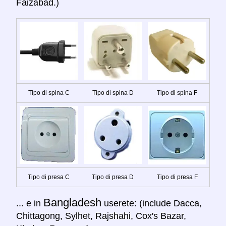
Faizabad.)
Tipo di spina C
Tipo di spina D
Tipo di spina F
Tipo di presa C
Tipo di presa D
Tipo di presa F
Bangladesh
... e in
userete: (include Dacca,
Chittagong, Sylhet, Rajshahi, Cox's Bazar,