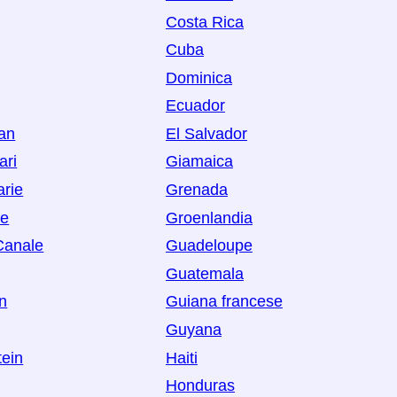
Costa Rica
Cuba
Dominica
Ecuador
Man
El Salvador
ari
Giamaica
arie
Grenada
oe
Groenlandia
 Canale
Guadeloupe
Guatemala
n
Guiana francese
Guyana
tein
Haiti
Honduras