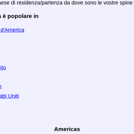
Paese di residenza/partenza da dove sono le vostre spine
 è popolare in
i d'America
ito
n
abi Uniti
Americas