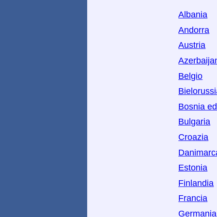
Albania
Andorra
Austria
Azerbaija
Belgio
Bieloruss
Bosnia ed
Bulgaria
Croazia
Danimarc
Estonia
Finlandia
Francia
Germania