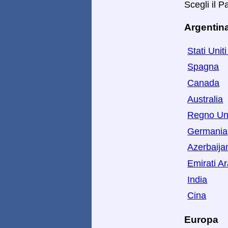
Scegli il 
Argentina
Stati Unit
Spagna
Canada
Australia
Regno Un
Germania
Azerbaija
Emirati Ar
India
Cina
Europa