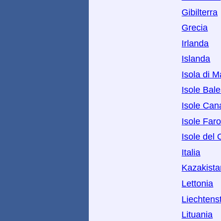
Gibilterra
Grecia
Irlanda
Islanda
Isola di 
Isole Bale
Isole Can
Isole Far
Isole del
Italia
Kazakista
Lettonia
Liechtens
Lituania