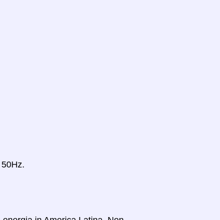
è 50Hz.
di energia in America Latina. Non