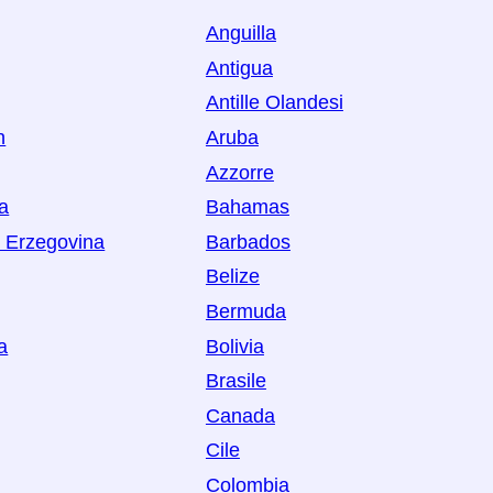
Anguilla
Antigua
Antille Olandesi
n
Aruba
Azzorre
ia
Bahamas
 Erzegovina
Barbados
Belize
Bermuda
a
Bolivia
Brasile
Canada
Cile
Colombia