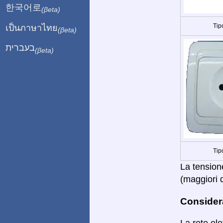
한국어로
(βeta)
Tip
เป็นภาษาไทย
(βeta)
בעברית
(βeta)
Tip
La tensione
(maggiori d
Considera
La rete ele