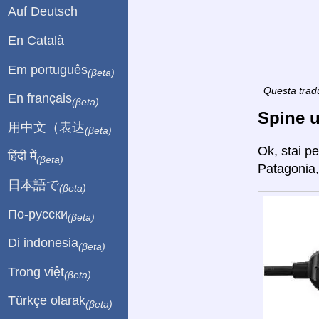
Auf Deutsch
En Català
Em português
(βeta)
Questa tradu
En français
(βeta)
Spine u
用中文（表达
(βeta)
Ok, stai p
हिंदी में
(βeta)
Patagonia,
日本語で
(βeta)
По-русски
(βeta)
Di indonesia
(βeta)
Trong việt
(βeta)
Türkçe olarak
(βeta)