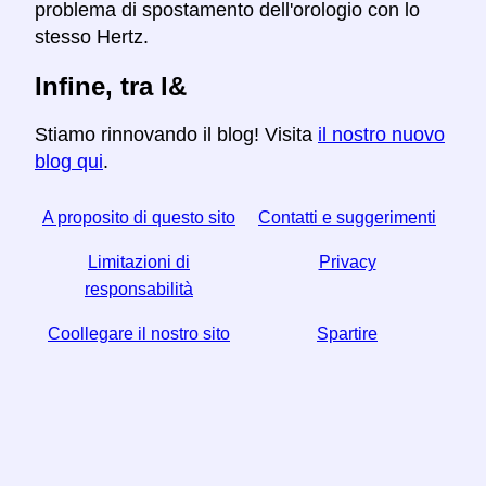
problema di spostamento dell'orologio con lo
stesso Hertz.
Infine, tra l&
Stiamo rinnovando il blog! Visita
il nostro nuovo
blog qui
.
A proposito di questo sito
Contatti e suggerimenti
Limitazioni di
Privacy
responsabilità
Coollegare il nostro sito
Spartire
☆ Se trovi utile questo articolo, aiutaci condividendolo
sui social media,
Helps Anche un link dal tuo sito web ti aiuta.