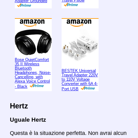
Travel Pillow
Adapter Grounded
Bose QuietComfort
35 II Wireless
Bluetooth
BESTEK Universal
Headphones, Noise-
Travel Adapter 220V
Cancelling, with
to 110V Voltage
Alexa Voice Control
Converter with 6A 4-
- Black
Port USB
Hertz
Uguale Hertz
Questa è la situazione perfetta. Non avrai alcun