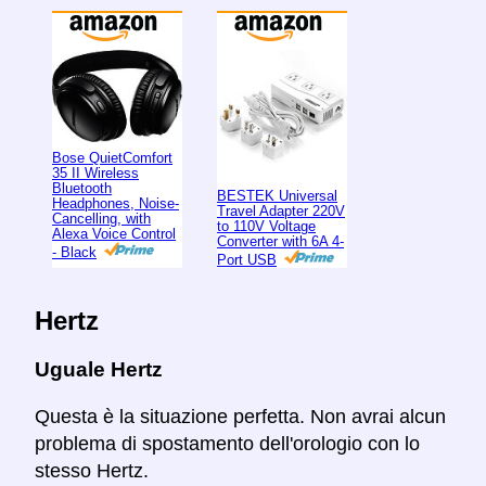
Bose QuietComfort
35 II Wireless
Bluetooth
BESTEK Universal
Headphones, Noise-
Travel Adapter 220V
Cancelling, with
to 110V Voltage
Alexa Voice Control
Converter with 6A 4-
- Black
Port USB
Hertz
Uguale Hertz
Questa è la situazione perfetta. Non avrai alcun
problema di spostamento dell'orologio con lo
stesso Hertz.