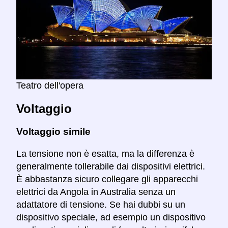
Teatro dell'opera
Voltaggio
Voltaggio simile
La tensione non è esatta, ma la differenza è
generalmente tollerabile dai dispositivi elettrici.
È abbastanza sicuro collegare gli apparecchi
elettrici da Angola in Australia senza un
adattatore di tensione. Se hai dubbi su un
dispositivo speciale, ad esempio un dispositivo