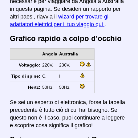
necessarie per viaggiare da Angola a Australia
in questa pagina. Se desideri un rapporto per
altri paesi, riavvia il
wizard per trovare gli
adattatori elettrici per il tuo viaggio qui
.
Grafico rapido a colpo d'occhio
Angola
Australia
Voltaggio:
220V.
230V.
Tipo di spine:
C.
I.
Hertz:
50Hz.
50Hz.
Se sei un esperto di elettronica, forse la tabella
precedente è tutto ciò di cui hai bisogno. Se
questo non è il caso, puoi continuare a leggere
e scoprire cosa significa il grafico!