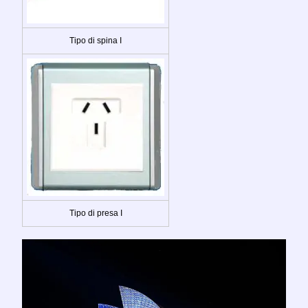
Tipo di spina I
Tipo di presa I