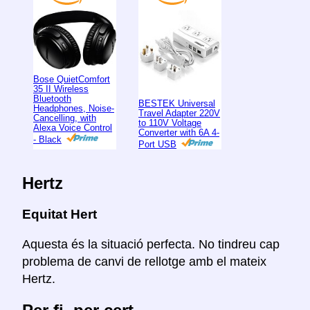
Bose QuietComfort
35 II Wireless
Bluetooth
BESTEK Universal
Headphones, Noise-
Travel Adapter 220V
Cancelling, with
to 110V Voltage
Alexa Voice Control
Converter with 6A 4-
- Black
Port USB
Hertz
Equitat Hert
Aquesta és la situació perfecta. No tindreu cap
problema de canvi de rellotge amb el mateix
Hertz.