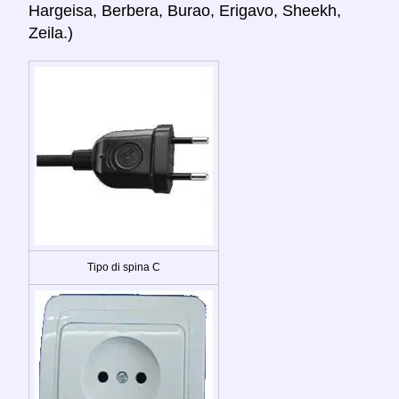
Hargeisa, Berbera, Burao, Erigavo, Sheekh,
Zeila.)
Tipo di spina C