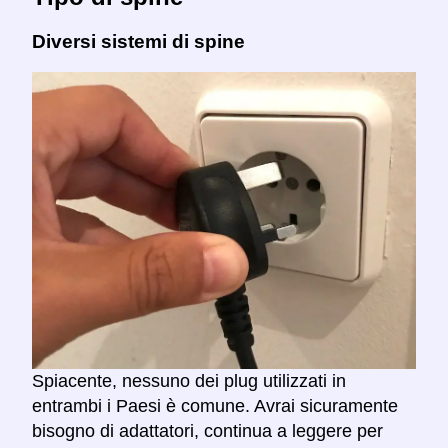
Diversi sistemi di spine
Spiacente, nessuno dei plug utilizzati in
entrambi i Paesi è comune. Avrai sicuramente
bisogno di adattatori, continua a leggere per