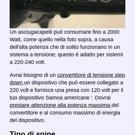
Un asciugacapelli può consumare fino a 2000
Watt, come quello nella foto sopra, a causa
dell'alta potenza che di solito funzionano in un
sistema a tensione; questo è adatto per sistemi
a 220-240 volt.
Avrai bisogno di un
convertitore di tensione step
down
un dispositivo che può essere collegato a
220 volt e fornisce una presa con 120 volt per il
tuo dispositivo Samoa americane '. Dovrai
prestare attenzione alla potenza massima
del
convertitore e al consumo massimo di energia
del dispositivo.
Tipo di spine