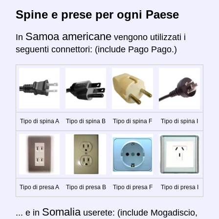
Spine e prese per ogni Paese
Samoa americane
In
vengono utilizzati i
seguenti connettori: (include Pago Pago.)
Tipo di spina A
Tipo di spina B
Tipo di spina F
Tipo di spina I
Tipo di presa A
Tipo di presa B
Tipo di presa F
Tipo di presa I
Somalia
... e in
userete: (include Mogadiscio,