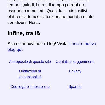
tempo. Quindi, i turni di tempo potrebbero
essere sperimentati. Quasi tutti i dispositivi
elettronici domestici funzionano perfettamente
con diversi Hertz.
Infine, tra l&
Stiamo rinnovando il blog! Visita
il nostro nuovo
blog qui
.
A proposito di questo sito
Contatti e suggerimenti
Limitazioni di
Privacy
responsabilità
Coollegare il nostro sito
Spartire
☆ Se trovi utile questo articolo, aiutaci condividendolo
sui social media,