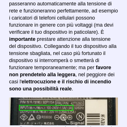
passeranno automaticamente alla tensione di
rete e funzioneranno perfettamente, ad esempio
i caricatori di telefoni cellulari possono
funzionare in genere con più voltaggi (ma devi
verificare il tuo dispositivo in paticolare). È
importante
prestare attenzione alla tensione
del dispositivo. Collegando il tuo dispositivo alla
tensione sbagliata, nel caso più fortunato il
dispositivo si interromperà o smetterà di
funzionare temporaneamente; ma per
favore
non prendetelo alla leggera
, nel peggiore dei
casi l'
elettrocuzione e il rischio di incendio
sono una possibilità reale
.