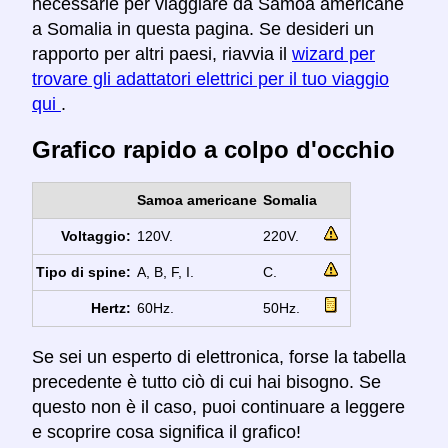
necessarie per viaggiare da Samoa americane
a Somalia in questa pagina. Se desideri un
rapporto per altri paesi, riavvia il
wizard per
trovare gli adattatori elettrici per il tuo viaggio
qui
.
Grafico rapido a colpo d'occhio
Samoa americane
Somalia
Voltaggio:
120V.
220V.
Tipo di spine:
A, B, F, I.
C.
Hertz:
60Hz.
50Hz.
Se sei un esperto di elettronica, forse la tabella
precedente è tutto ciò di cui hai bisogno. Se
questo non è il caso, puoi continuare a leggere
e scoprire cosa significa il grafico!