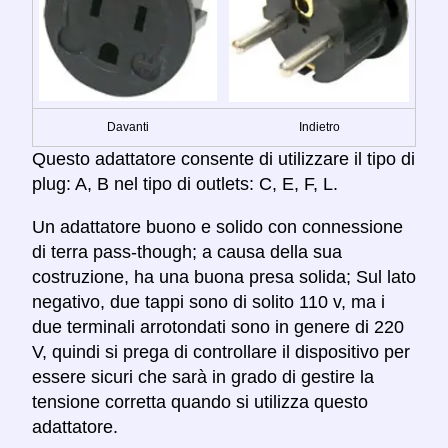
Davanti
Indietro
Questo adattatore consente di utilizzare il tipo di
plug: A, B nel tipo di outlets: C, E, F, L.
Un adattatore buono e solido con connessione
di terra pass-though; a causa della sua
costruzione, ha una buona presa solida; Sul lato
negativo, due tappi sono di solito 110 v, ma i
due terminali arrotondati sono in genere di 220
V, quindi si prega di controllare il dispositivo per
essere sicuri che sarà in grado di gestire la
tensione corretta quando si utilizza questo
adattatore.