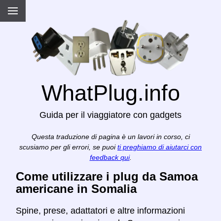
WhatPlug.info
Guida per il viaggiatore con gadgets
Questa traduzione di pagina è un lavori in corso, ci
scusiamo per gli errori, se puoi
ti preghiamo di aiutarci con
feedback qui
.
Come utilizzare i plug da Samoa
americane in Somalia
Spine, prese, adattatori e altre informazioni