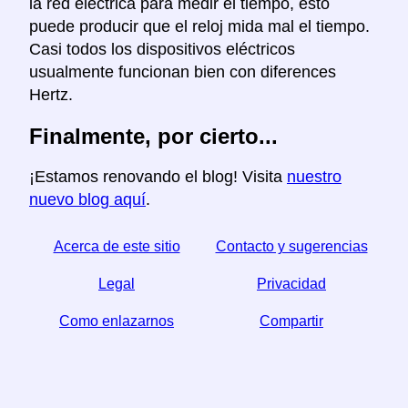
la red electrica para medir el tiempo, esto
puede producir que el reloj mida mal el tiempo.
Casi todos los dispositivos eléctricos
usualmente funcionan bien con diferences
Hertz.
Finalmente, por cierto...
¡Estamos renovando el blog! Visita
nuestro
nuevo blog aquí
.
Acerca de este sitio
Contacto y sugerencias
Legal
Privacidad
Como enlazarnos
Compartir
☆ Si este articulo le sirve, ayudenos compartiendolo
en las redes sociales,
↬ un enlace desde su sitio web ayuda también.