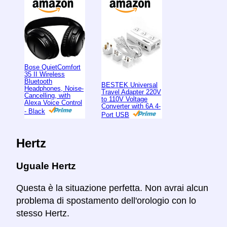
Bose QuietComfort
35 II Wireless
Bluetooth
BESTEK Universal
Headphones, Noise-
Travel Adapter 220V
Cancelling, with
to 110V Voltage
Alexa Voice Control
Converter with 6A 4-
- Black
Port USB
Hertz
Uguale Hertz
Questa è la situazione perfetta. Non avrai alcun
problema di spostamento dell'orologio con lo
stesso Hertz.