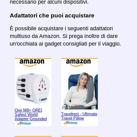
necessario per alcuni dispositivi.
Adattatori che puoi acquistare
È possibile acquistare i seguenti adattatori
multiuso da Amazon. Si prega inoltre di dare
un'occhiata ai gadget consigliati per il viaggio.
Orei M8+ OREI
Travelrest - Ultimate
Safest World
Travel Pillow
Adapter Grounded