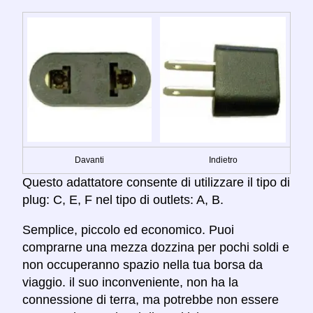
Davanti
Indietro
Questo adattatore consente di utilizzare il tipo di
plug: C, E, F nel tipo di outlets: A, B.
Semplice, piccolo ed economico. Puoi
comprarne una mezza dozzina per pochi soldi e
non occuperanno spazio nella tua borsa da
viaggio. il suo inconveniente, non ha la
connessione di terra, ma potrebbe non essere