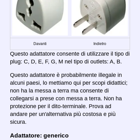
Davanti
Indietro
Questo adattatore consente di utilizzare il tipo di
plug: C, D, E, F, G, M nel tipo di outlets: A, B.
Questo adattatore è probabilmente illegale in
alcuni paesi, lo mettiamo qui per scopi didattici;
non ha la messa a terra ma consente di
collegarsi a prese con messa a terra. Non ha
protezione per il dito-terminale. Prova ad
andare per un'alternativa più costosa e più
sicura.
Adattatore: generico