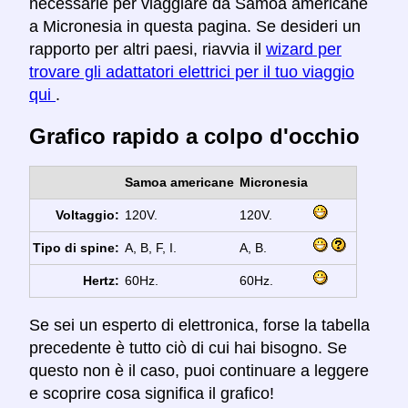
necessarie per viaggiare da Samoa americane
a Micronesia in questa pagina. Se desideri un
rapporto per altri paesi, riavvia il
wizard per
trovare gli adattatori elettrici per il tuo viaggio
qui
.
Grafico rapido a colpo d'occhio
Samoa americane
Micronesia
Voltaggio:
120V.
120V.
Tipo di spine:
A, B, F, I.
A, B.
Hertz:
60Hz.
60Hz.
Se sei un esperto di elettronica, forse la tabella
precedente è tutto ciò di cui hai bisogno. Se
questo non è il caso, puoi continuare a leggere
e scoprire cosa significa il grafico!