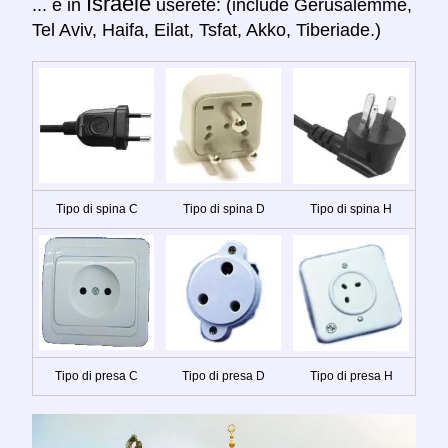
Israele
... e in
userete: (include Gerusalemme,
Tel Aviv, Haifa, Eilat, Tsfat, Akko, Tiberiade.)
Tipo di spina C
Tipo di spina D
Tipo di spina H
Tipo di presa C
Tipo di presa D
Tipo di presa H