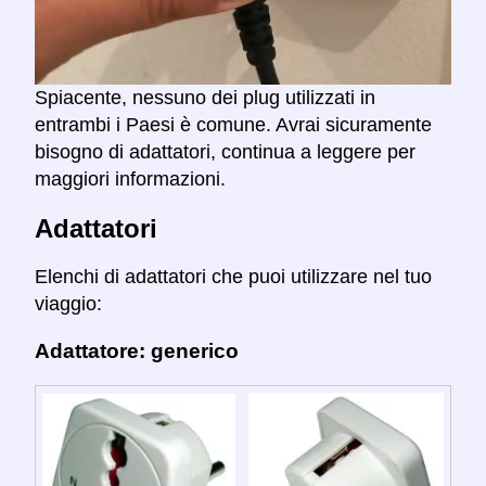
Spiacente, nessuno dei plug utilizzati in
entrambi i Paesi è comune. Avrai sicuramente
bisogno di adattatori, continua a leggere per
maggiori informazioni.
Adattatori
Elenchi di adattatori che puoi utilizzare nel tuo
viaggio:
Adattatore: generico