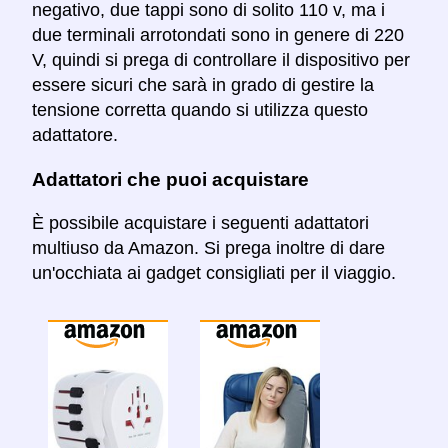
negativo, due tappi sono di solito 110 v, ma i
due terminali arrotondati sono in genere di 220
V, quindi si prega di controllare il dispositivo per
essere sicuri che sarà in grado di gestire la
tensione corretta quando si utilizza questo
adattatore.
Adattatori che puoi acquistare
È possibile acquistare i seguenti adattatori
multiuso da Amazon. Si prega inoltre di dare
un'occhiata ai gadget consigliati per il viaggio.