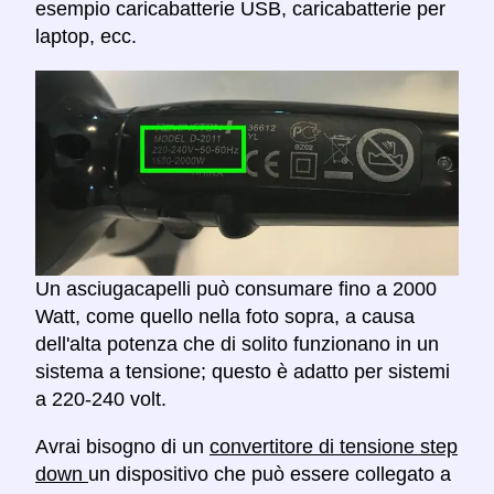
esempio caricabatterie USB, caricabatterie per
laptop, ecc.
Un asciugacapelli può consumare fino a 2000
Watt, come quello nella foto sopra, a causa
dell'alta potenza che di solito funzionano in un
sistema a tensione; questo è adatto per sistemi
a 220-240 volt.
Avrai bisogno di un
convertitore di tensione step
down
un dispositivo che può essere collegato a