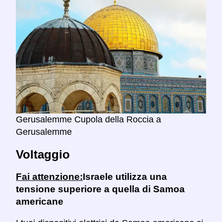
Gerusalemme Cupola della Roccia a
Gerusalemme
Voltaggio
Fai attenzione:
Israele utilizza una
tensione superiore a quella di Samoa
americane