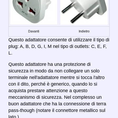
Davanti
Indietro
Questo adattatore consente di utilizzare il tipo di
plug: A, B, D, G, I, M nel tipo di outlets: C, E, F,
L.
Questo adattatore ha una protezione di
sicurezza in modo da non collegare un solo
terminale nell'adattatore mentre si tocca l'altro
con il dito, perché è generico, quando lo si
acquista prestare attenzione a questo
meccanismo di sicurezza. Nel complesso un
buon adattatore che ha la connessione di terra
pass-though (notare il connettore metallico sul
lato.)