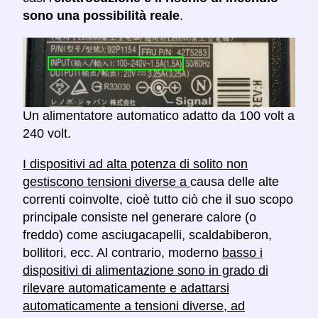
sono una possibilità reale
.
Un alimentatore automatico adatto da 100 volt a
240 volt.
I dispositivi ad alta potenza di solito non
gestiscono tensioni diverse a
causa delle alte
correnti coinvolte, cioè tutto ciò che il suo scopo
principale consiste nel generare calore (o
freddo) come asciugacapelli, scaldabiberon,
bollitori, ecc. Al contrario, moderno
basso i
dispositivi di alimentazione sono in grado di
rilevare automaticamente e adattarsi
automaticamente a tensioni diverse, ad