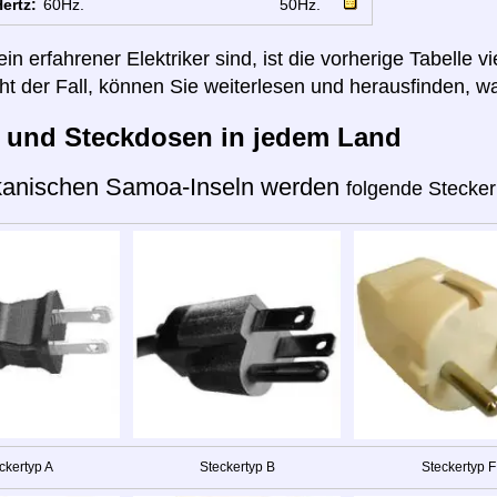
ertz:
60Hz.
50Hz.
n erfahrener Elektriker sind, ist die vorherige Tabelle vi
cht der Fall, können Sie weiterlesen und herausfinden, wa
r und Steckdosen in jedem Land
kanischen Samoa-Inseln werden
folgende Stecker
ckertyp A
Steckertyp B
Steckertyp F