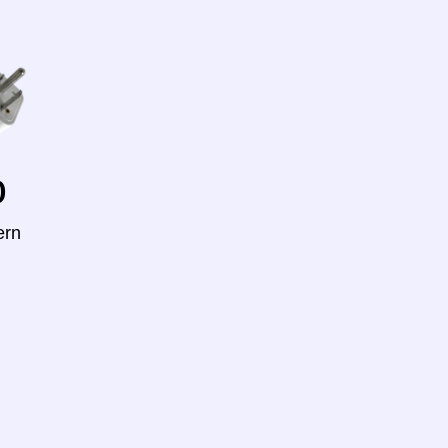
o
ern