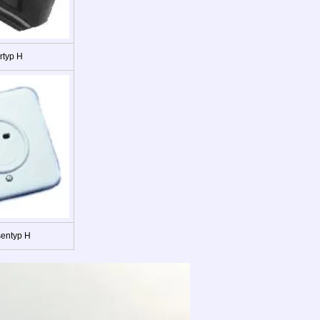
rtyp H
sentyp H