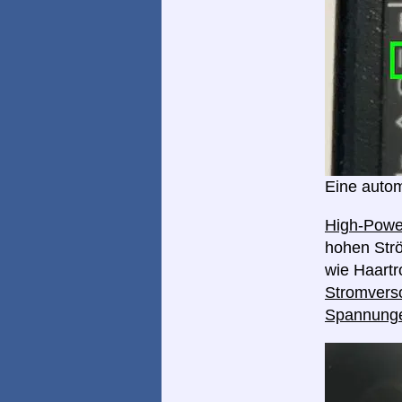
Eine autom
High-Pow
hohen Strö
wie Haart
Stromverso
Spannung