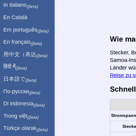
In italiano
(βeta)
En Català
Em português
(βeta)
Wie man
En français
(βeta)
Stecker, B
用中文（表达
(βeta)
Samoa-Inse
हिंदी में
Länder wü
(βeta)
Reise zu 
日本語で
(βeta)
Schnell
По-русски
(βeta)
Di indonesia
(βeta)
Trong việt
Stromspan
(βeta)
Stecke
Türkçe olarak
(βeta)