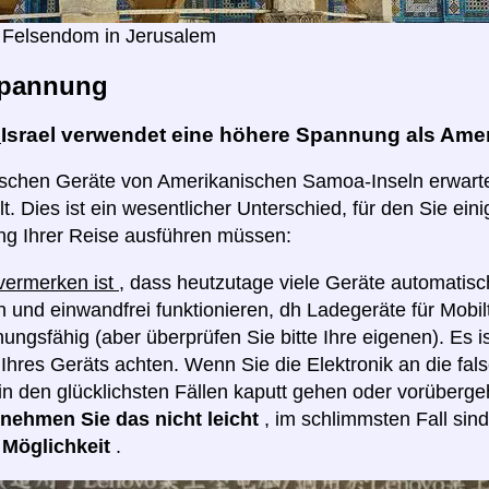
 Felsendom in Jerusalem
pannung
:
Israel verwendet eine höhere Spannung als Ame
rischen Geräte von Amerikanischen Samoa-Inseln erwarte
t. Dies ist ein wesentlicher Unterschied, für den Sie eini
ng Ihrer Reise ausführen müssen:
 vermerken ist
, dass heutzutage viele Geräte automatis
 und einwandfrei funktionieren, dh Ladegeräte für Mobilt
ngsfähig (aber überprüfen Sie bitte Ihre eigenen). Es i
hres Geräts achten. Wenn Sie die Elektronik an die fa
in den glücklichsten Fällen kaputt gehen oder vorüberge
e nehmen Sie das nicht leicht
, im schlimmsten Fall sin
e Möglichkeit
.