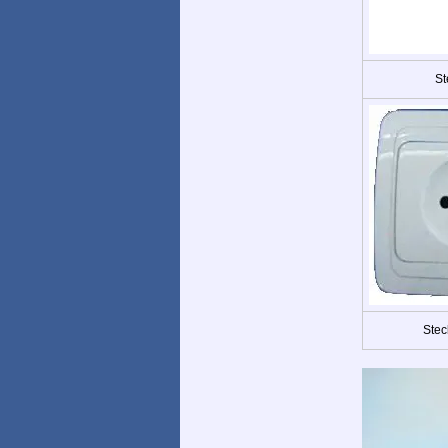
St
Stec