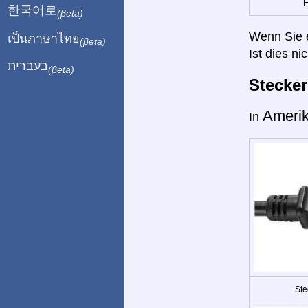
H
한국어로
(βeta)
Wenn Sie ei
เป็นภาษาไทย
(βeta)
Ist dies ni
בעברית
(βeta)
Stecke
Ameri
In
Ste