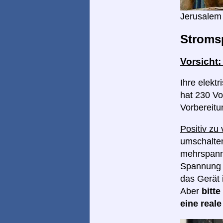
Jerusalem
Stroms
Vorsicht
Ihre elekt
hat 230 Vol
Vorbereitu
Positiv zu
umschalten
mehrspannu
Spannung I
das Gerät 
Aber
bitt
eine real