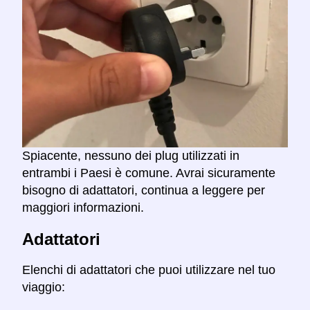
Spiacente, nessuno dei plug utilizzati in
entrambi i Paesi è comune. Avrai sicuramente
bisogno di adattatori, continua a leggere per
maggiori informazioni.
Adattatori
Elenchi di adattatori che puoi utilizzare nel tuo
viaggio: