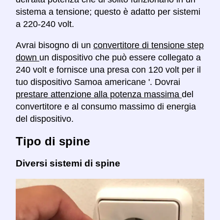
sistema a tensione; questo è adatto per sistemi
a 220-240 volt.
Avrai bisogno di un
convertitore di tensione step
down
un dispositivo che può essere collegato a
240 volt e fornisce una presa con 120 volt per il
tuo dispositivo Samoa americane '. Dovrai
prestare attenzione alla potenza massima
del
convertitore e al consumo massimo di energia
del dispositivo.
Tipo di spine
Diversi sistemi di spine