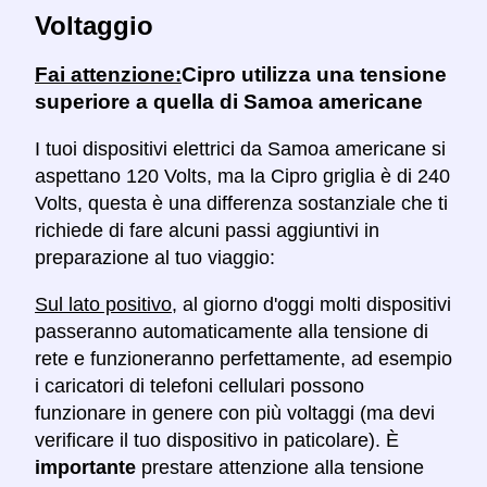
Voltaggio
Fai attenzione:
Cipro utilizza una tensione
superiore a quella di Samoa americane
I tuoi dispositivi elettrici da Samoa americane si
aspettano 120 Volts, ma la Cipro griglia è di 240
Volts, questa è una differenza sostanziale che ti
richiede di fare alcuni passi aggiuntivi in
preparazione al tuo viaggio:
Sul lato positivo
, al giorno d'oggi molti dispositivi
passeranno automaticamente alla tensione di
rete e funzioneranno perfettamente, ad esempio
i caricatori di telefoni cellulari possono
funzionare in genere con più voltaggi (ma devi
verificare il tuo dispositivo in paticolare). È
importante
prestare attenzione alla tensione