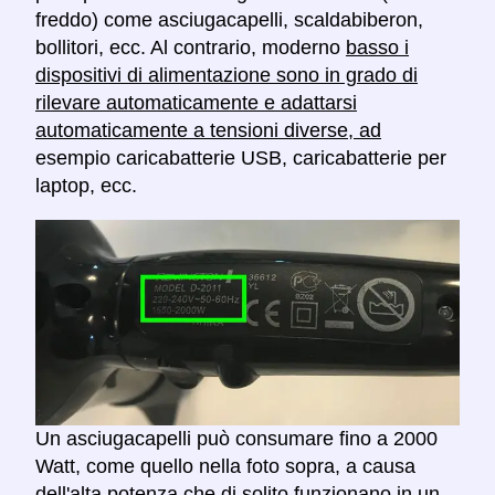
freddo) come asciugacapelli, scaldabiberon,
bollitori, ecc. Al contrario, moderno
basso i
dispositivi di alimentazione sono in grado di
rilevare automaticamente e adattarsi
automaticamente a tensioni diverse, ad
esempio caricabatterie USB, caricabatterie per
laptop, ecc.
Un asciugacapelli può consumare fino a 2000
Watt, come quello nella foto sopra, a causa
dell'alta potenza che di solito funzionano in un