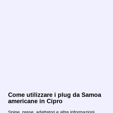
Come utilizzare i plug da Samoa
americane in Cipro
Spine, prese, adattatori e altre informazioni