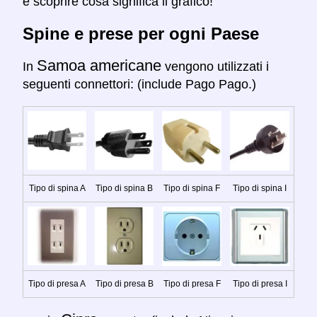
e scoprire cosa significa il grafico!
Spine e prese per ogni Paese
Samoa americane
In
vengono utilizzati i
seguenti connettori: (include Pago Pago.)
Tipo di spina A
Tipo di spina B
Tipo di spina F
Tipo di spina I
Tipo di presa A
Tipo di presa B
Tipo di presa F
Tipo di presa I