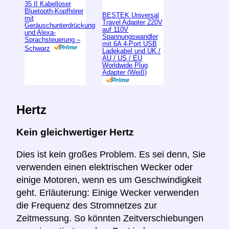
35 II Kabelloser
Bluetooth-Kopfhörer
BESTEK Universal
mit
Travel Adapter 220V
Geräuschunterdrückung
auf 110V
und Alexa-
Spannungswandler
Sprachsteuerung –
mit 6A 4-Port USB
Schwarz
Ladekabel und UK /
AU / US / EU
Worldwide Plug
Adapter (Weiß)
Hertz
Kein gleichwertiger Hertz
Dies ist kein großes Problem. Es sei denn, Sie
verwenden einen elektrischen Wecker oder
einige Motoren, wenn es um Geschwindigkeit
geht. Erläuterung: Einige Wecker verwenden
die Frequenz des Stromnetzes zur
Zeitmessung. So könnten Zeitverschiebungen