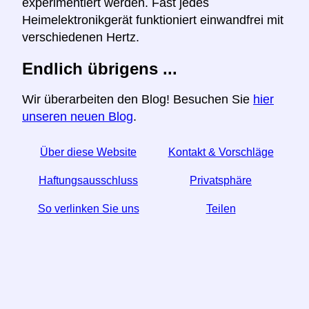
experimentiert werden. Fast jedes
Heimelektronikgerät funktioniert einwandfrei mit
verschiedenen Hertz.
Endlich übrigens ...
Wir überarbeiten den Blog! Besuchen Sie
hier
unseren neuen Blog
.
Über diese Website
Kontakt & Vorschläge
Haftungsausschluss
Privatsphäre
So verlinken Sie uns
Teilen
☆ Wenn Sie diesen Artikel nützlich finden, helfen Sie
uns, indem Sie ihn in den sozialen Medien teilen.
↬ Ein Link von Ihrer Website hilft auch.