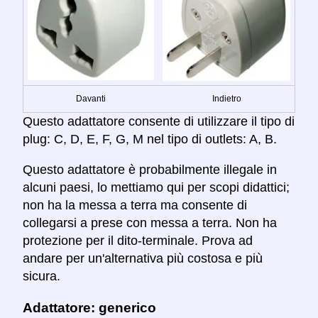
Davanti
Indietro
Questo adattatore consente di utilizzare il tipo di
plug: C, D, E, F, G, M nel tipo di outlets: A, B.
Questo adattatore è probabilmente illegale in
alcuni paesi, lo mettiamo qui per scopi didattici;
non ha la messa a terra ma consente di
collegarsi a prese con messa a terra. Non ha
protezione per il dito-terminale. Prova ad
andare per un'alternativa più costosa e più
sicura.
Adattatore: generico