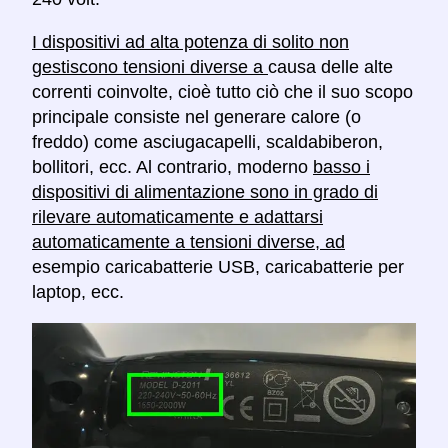
I dispositivi ad alta potenza di solito non
gestiscono tensioni diverse a
causa delle alte
correnti coinvolte, cioè tutto ciò che il suo scopo
principale consiste nel generare calore (o
freddo) come asciugacapelli, scaldabiberon,
bollitori, ecc. Al contrario, moderno
basso i
dispositivi di alimentazione sono in grado di
rilevare automaticamente e adattarsi
automaticamente a tensioni diverse, ad
esempio caricabatterie USB, caricabatterie per
laptop, ecc.