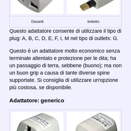
Davanti
Indietro
Questo adattatore consente di utilizzare il tipo di
plug: A, B, C, D, E, F, I, M nel tipo di outlets: G.
Questo è un adattatore molto economico senza
terminale allentato e protezione per le dita; ha
un passaggio di terra, sebbene (buono); ma non
un buon grip a causa di tante diverse spine
supportate. Si consiglia di utilizzare un'opzione
più costosa, se disponibile.
Adattatore: generico