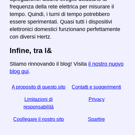
frequenza della rete elettrica per misurare il
tempo. Quindi, i turni di tempo potrebbero
essere sperimentati. Quasi tutti i dispositivi
elettronici domestici funzionano perfettamente
con diversi Hertz.
Infine, tra l&
Stiamo rinnovando il blog! Visita
il nostro nuovo
blog qui
.
A proposito di questo sito
Contatti e suggerimenti
Limitazioni di
Privacy
responsabilità
Coollegare il nostro sito
Spartire
☆ Se trovi utile questo articolo, aiutaci condividendolo