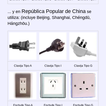
República Popular de China
... y en
se
utiliza: (incluye Beijing, Shanghai, Chéngdū,
Hángzhōu.)
Clavija Tipo A
Clavija Tipo I
Clavija Tipo G
Enchufe Tipo A
Enchufe Tipo I
Enchufe Tipo G