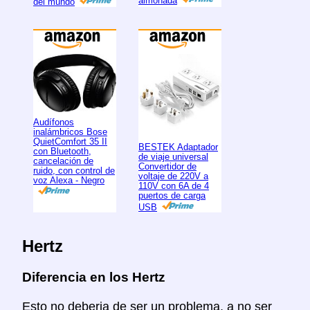
almohada
del mundo
Audífonos
inalámbricos Bose
QuietComfort 35 II
BESTEK Adaptador
con Bluetooth,
de viaje universal
cancelación de
Convertidor de
ruido, con control de
voltaje de 220V a
voz Alexa - Negro
110V con 6A de 4
puertos de carga
USB
Hertz
Diferencia en los Hertz
Esto no deberia de ser un problema, a no ser