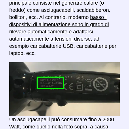
principale consiste nel generare calore (o
freddo) come asciugacapelli, scaldabiberon,
bollitori, ecc. Al contrario, moderno
basso i
dispositivi di alimentazione sono in grado di
rilevare automaticamente e adattarsi
automaticamente a tensioni diverse, ad
esempio caricabatterie USB, caricabatterie per
laptop, ecc.
Un asciugacapelli può consumare fino a 2000
Watt, come quello nella foto sopra, a causa