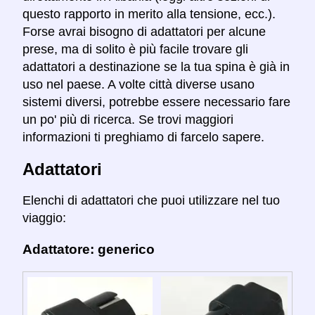
questo rapporto in merito alla tensione, ecc.).
Forse avrai bisogno di adattatori per alcune
prese, ma di solito è più facile trovare gli
adattatori a destinazione se la tua spina è già in
uso nel paese. A volte città diverse usano
sistemi diversi, potrebbe essere necessario fare
un po' più di ricerca. Se trovi maggiori
informazioni ti preghiamo di farcelo sapere.
Adattatori
Elenchi di adattatori che puoi utilizzare nel tuo
viaggio:
Adattatore: generico