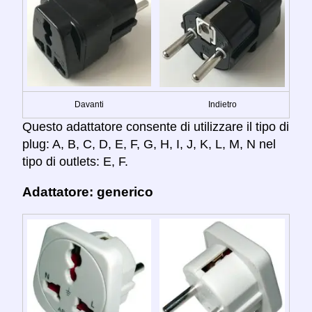
Davanti
Indietro
Questo adattatore consente di utilizzare il tipo di
plug: A, B, C, D, E, F, G, H, I, J, K, L, M, N nel
tipo di outlets: E, F.
Adattatore: generico