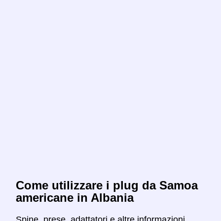
Come utilizzare i plug da Samoa
americane in Albania
Spine, prese, adattatori e altre informazioni