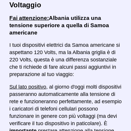
Voltaggio
Fai attenzione:
Albania utilizza una
tensione superiore a quella di Samoa
americane
I tuoi dispositivi elettrici da Samoa americane si
aspettano 120 Volts, ma la Albania griglia è di
220 Volts, questa è una differenza sostanziale
che ti richiede di fare alcuni passi aggiuntivi in
preparazione al tuo viaggio:
Sul lato positivo
, al giorno d'oggi molti dispositivi
passeranno automaticamente alla tensione di
rete e funzioneranno perfettamente, ad esempio
i caricatori di telefoni cellulari possono
funzionare in genere con più voltaggi (ma devi
verificare il tuo dispositivo in paticolare). È
importante
prestare attenzione alla tensione