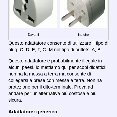
Davanti
Indietro
Questo adattatore consente di utilizzare il tipo di
plug: C, D, E, F, G, M nel tipo di outlets: A, B.
Questo adattatore è probabilmente illegale in
alcuni paesi, lo mettiamo qui per scopi didattici;
non ha la messa a terra ma consente di
collegarsi a prese con messa a terra. Non ha
protezione per il dito-terminale. Prova ad
andare per un'alternativa più costosa e più
sicura.
Adattatore: generico