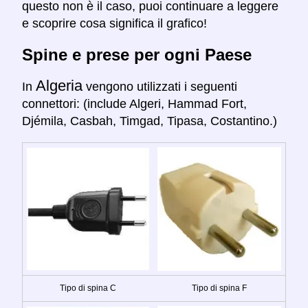
questo non è il caso, puoi continuare a leggere
e scoprire cosa significa il grafico!
Spine e prese per ogni Paese
Algeria
In
vengono utilizzati i seguenti
connettori: (include Algeri, Hammad Fort,
Djémila, Casbah, Timgad, Tipasa, Costantino.)
Tipo di spina C
Tipo di spina F