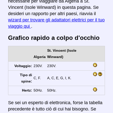
necessarie per viaggiare da Algeria a St.
Vincent (Isole Winward) in questa pagina. Se
desideri un rapporto per altri paesi, riavvia il
wizard per trovare gli adattatori elettrici per il tuo
viaggio qui
.
Grafico rapido a colpo d'occhio
St. Vincent (Isole
Algeria
Winward)
Voltaggio:
230V.
230V.
Tipo di
C, F.
A, C, E, G, I, K.
spine:
Hertz:
50Hz.
50Hz.
Se sei un esperto di elettronica, forse la tabella
precedente è tutto ciò di cui hai bisogno. Se