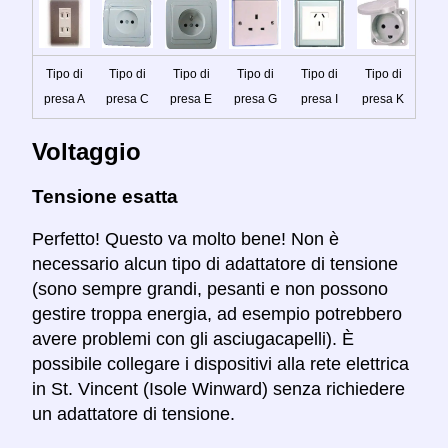
Tipo di
Tipo di
Tipo di
Tipo di
Tipo di
Tipo di
presa A
presa C
presa E
presa G
presa I
presa K
Voltaggio
Tensione esatta
Perfetto! Questo va molto bene! Non è
necessario alcun tipo di adattatore di tensione
(sono sempre grandi, pesanti e non possono
gestire troppa energia, ad esempio potrebbero
avere problemi con gli asciugacapelli). È
possibile collegare i dispositivi alla rete elettrica
in St. Vincent (Isole Winward) senza richiedere
un adattatore di tensione.