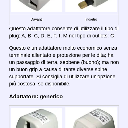
Davanti
Indietro
Questo adattatore consente di utilizzare il tipo di
plug: A, B, C, D, E, F, I, M nel tipo di outlets: G.
Questo è un adattatore molto economico senza
terminale allentato e protezione per le dita; ha
un passaggio di terra, sebbene (buono); ma non
un buon grip a causa di tante diverse spine
supportate. Si consiglia di utilizzare un'opzione
più costosa, se disponibile.
Adattatore: generico