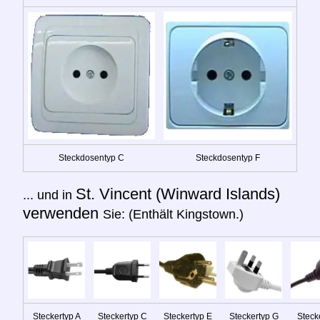
Steckdosentyp C
Steckdosentyp F
St. Vincent (Winward Islands)
... und in
verwenden
Sie: (Enthält Kingstown.)
Steckertyp A
Steckertyp C
Steckertyp E
Steckertyp G
Stecke