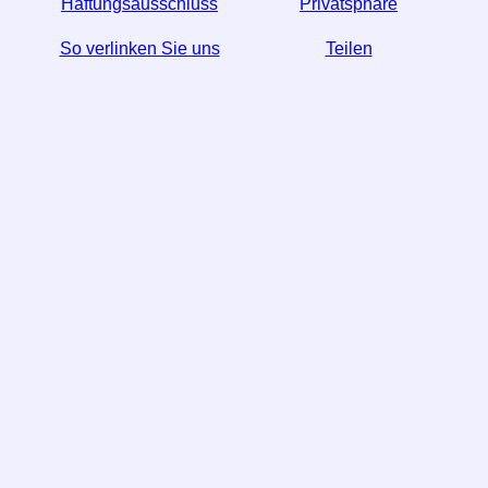
Haftungsausschluss
Privatsphäre
So verlinken Sie uns
Teilen
☆ Wenn Sie diesen Artikel nützlich finden, helfen Sie
uns, indem Sie ihn in den sozialen Medien teilen.
↬ Ein Link von Ihrer Website hilft auch.