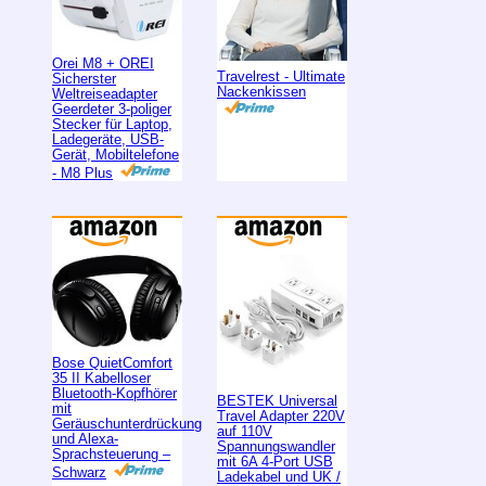
Orei M8 + OREI
Travelrest - Ultimate
Sicherster
Nackenkissen
Weltreiseadapter
Geerdeter 3-poliger
Stecker für Laptop,
Ladegeräte, USB-
Gerät, Mobiltelefone
- M8 Plus
Bose QuietComfort
35 II Kabelloser
Bluetooth-Kopfhörer
BESTEK Universal
mit
Travel Adapter 220V
Geräuschunterdrückung
auf 110V
und Alexa-
Spannungswandler
Sprachsteuerung –
mit 6A 4-Port USB
Schwarz
Ladekabel und UK /