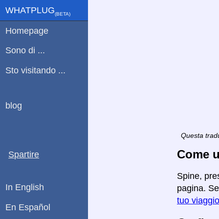
WHATPLUG
(ΒETA)
Homepage
Sono di ...
Sto visitando ...
blog
Questa tradu
Come ut
Spartire
Spine, pre
In English
pagina. Se 
tuo viaggi
En Español