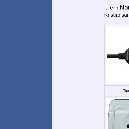
No
... e in
Kristiansa
Tip