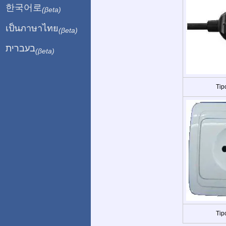
한국어로
(βeta)
เป็นภาษาไทย
(βeta)
בעברית
(βeta)
Tip
Tip