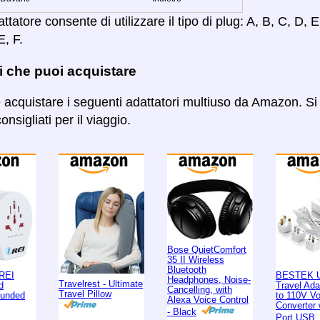
tatore consente di utilizzare il tipo di plug: A, B, C, D, E,
E, F.
i che puoi acquistare
e acquistare i seguenti adattatori multiuso da Amazon. Si 
onsigliati per il viaggio.
Bose QuietComfort
35 II Wireless
Bluetooth
REI
BESTEK U
Headphones, Noise-
Travelrest - Ultimate
d
Travel Ad
Cancelling, with
Travel Pillow
ounded
to 110V Vo
Alexa Voice Control
Converter 
- Black
Port USB