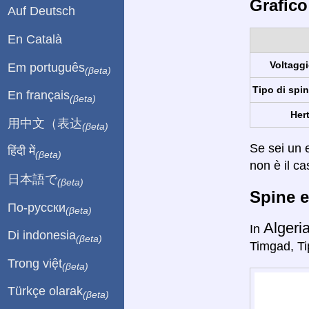
Grafico
Auf Deutsch
En Català
Voltaggi
Em português
(βeta)
Tipo di spin
En français
(βeta)
Hert
用中文（表达
(βeta)
Se sei un e
हिंदी में
(βeta)
non è il ca
日本語で
(βeta)
Spine e
По-русски
(βeta)
Algeri
In
Di indonesia
(βeta)
Timgad, Ti
Trong việt
(βeta)
Türkçe olarak
(βeta)