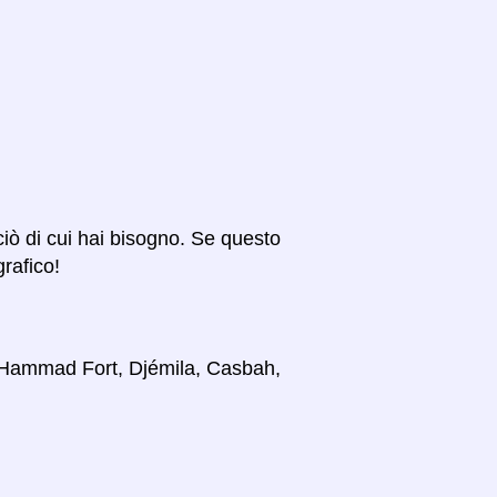
 ciò di cui hai bisogno. Se questo
grafico!
i, Hammad Fort, Djémila, Casbah,