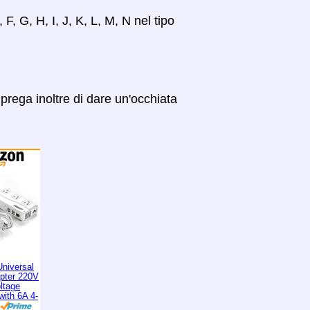
 F, G, H, I, J, K, L, M, N nel tipo
prega inoltre di dare un'occhiata
niversal
apter 220V
ltage
with 6A 4-