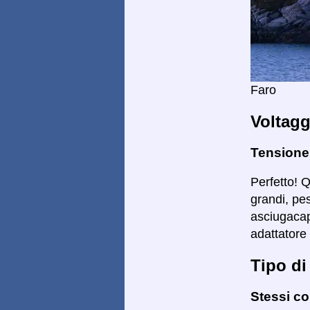
Faro
Voltagg
Tensione
Perfetto! 
grandi, pe
asciugacape
adattatore 
Tipo di
Stessi co