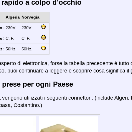
 rapido a colpo d'occhio
Algeria
Norvegia
o:
230V.
230V.
e:
C, F.
C, F.
z:
50Hz.
50Hz.
sperto di elettronica, forse la tabella precedente è tutto
so, puoi continuare a leggere e scoprire cosa significa il 
 prese per ogni Paese
a
vengono utilizzati i seguenti connettori: (include Alger
pasa, Costantino.)