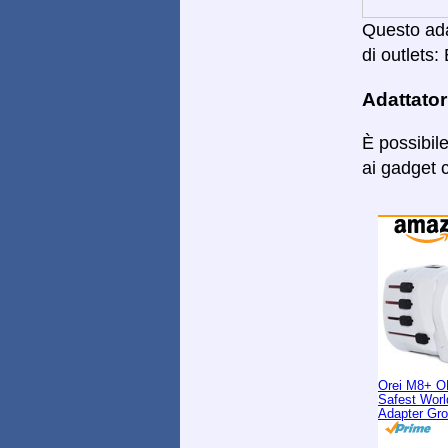
Questo adat
di outlets: 
Adattator
È possibil
ai gadget c
Orei M8+ O
Safest Worl
Adapter Gr