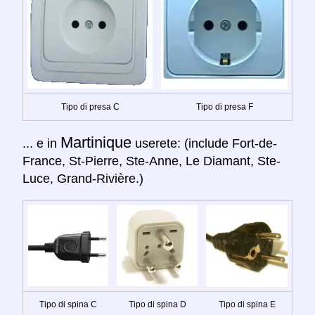
Tipo di presa C
Tipo di presa F
Martinique
... e in
userete: (include Fort-de-
France, St-Pierre, Ste-Anne, Le Diamant, Ste-
Luce, Grand-Rivière.)
Tipo di spina C
Tipo di spina D
Tipo di spina E