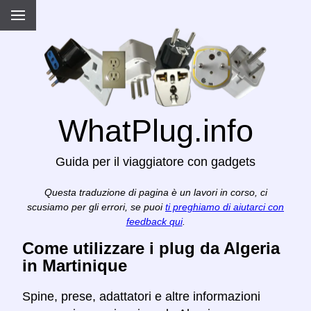
WhatPlug.info
Guida per il viaggiatore con gadgets
Questa traduzione di pagina è un lavori in corso, ci
scusiamo per gli errori, se puoi
ti preghiamo di aiutarci con
feedback qui
.
Come utilizzare i plug da Algeria
in Martinique
Spine, prese, adattatori e altre informazioni