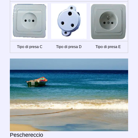
Tipo di presa C
Tipo di presa D
Tipo di presa E
Peschereccio