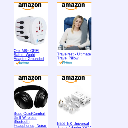
Orei M8+ OREI
Travelrest - Ultimate
Safest World
Travel Pillow
Adapter Grounded
Bose QuietComfort
35 II Wireless
Bluetooth
BESTEK Universal
Headphones, Noise-
Travel Adapter 220V