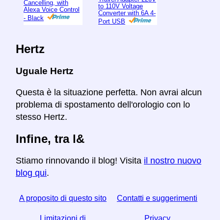
Cancelling, with
to 110V Voltage
Alexa Voice Control
Converter with 6A 4-
- Black
Port USB
Hertz
Uguale Hertz
Questa è la situazione perfetta. Non avrai alcun
problema di spostamento dell'orologio con lo
stesso Hertz.
Infine, tra l&
Stiamo rinnovando il blog! Visita
il nostro nuovo
blog qui
.
A proposito di questo sito
Contatti e suggerimenti
Limitazioni di
Privacy