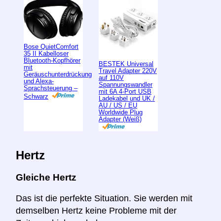
Bose QuietComfort
35 II Kabelloser
Bluetooth-Kopfhörer
BESTEK Universal
mit
Travel Adapter 220V
Geräuschunterdrückung
auf 110V
und Alexa-
Spannungswandler
Sprachsteuerung –
mit 6A 4-Port USB
Schwarz
Ladekabel und UK /
AU / US / EU
Worldwide Plug
Adapter (Weiß)
Hertz
Gleiche Hertz
Das ist die perfekte Situation. Sie werden mit
demselben Hertz keine Probleme mit der