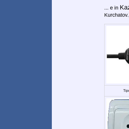
Ka
... e in
Kurchatov.
Tip