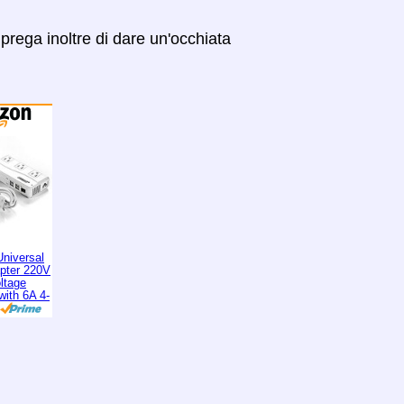
prega inoltre di dare un'occhiata
niversal
apter 220V
ltage
with 6A 4-