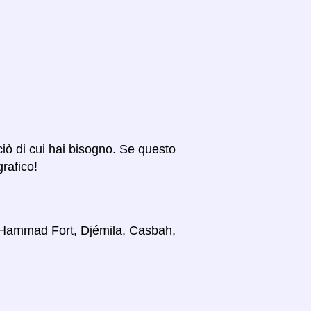
 ciò di cui hai bisogno. Se questo
grafico!
i, Hammad Fort, Djémila, Casbah,