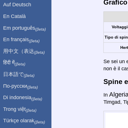
Grafico
Auf Deutsch
En Català
Voltaggi
Em português
(βeta)
Tipo di spin
En français
(βeta)
Hert
用中文（表达
(βeta)
Se sei un e
हिंदी में
(βeta)
non è il ca
日本語で
(βeta)
Spine e
По-русски
(βeta)
Algeri
In
Di indonesia
(βeta)
Timgad, Ti
Trong việt
(βeta)
Türkçe olarak
(βeta)