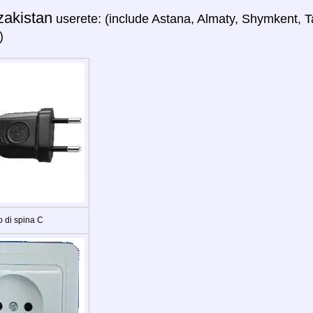
zakistan
userete: (include Astana, Almaty, Shymkent, 
)
o di spina C