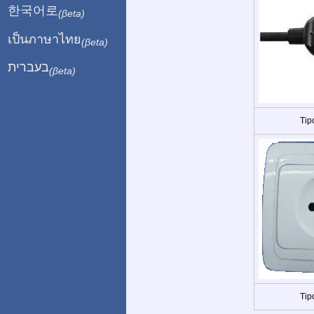
한국어로
(βeta)
เป็นภาษาไทย
(βeta)
בעברית
(βeta)
Tip
Tip