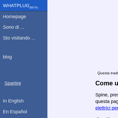
WHATPLUG
(ΒETA)
Homepage
Sono di ...
Sto visitando ...
blog
Questa tradu
Come ut
Spartire
Spine, pres
In English
questa pagi
elettrici pe
En Español