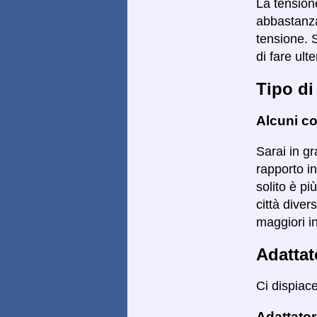
La tensione
abbastanza
tensione. 
di fare ulte
Tipo di
Alcuni co
Sarai in gr
rapporto in
solito è pi
città diver
maggiori i
Adattat
Ci dispiac
Adattator