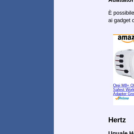
È possibil
ai gadget c
Orei M8+ O
Safest Worl
Adapter Gr
Hertz
Uguale H