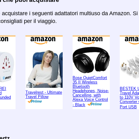
e acquistare i seguenti adattatori multiuso da Amazon. Si 
onsigliati per il viaggio.
Bose QuietComfort
35 II Wireless
Bluetooth
REI
BESTEK U
Headphones, Noise-
Travelrest - Ultimate
d
Travel Ad
Cancelling, with
Travel Pillow
ounded
to 110V Vo
Alexa Voice Control
Converter 
- Black
Port USB
ertz