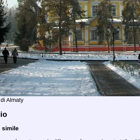
 di Almaty
io
 simile