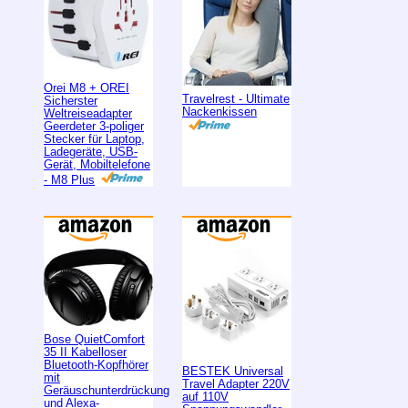
Orei M8 + OREI
Travelrest - Ultimate
Sicherster
Nackenkissen
Weltreiseadapter
Geerdeter 3-poliger
Stecker für Laptop,
Ladegeräte, USB-
Gerät, Mobiltelefone
- M8 Plus
Bose QuietComfort
35 II Kabelloser
Bluetooth-Kopfhörer
BESTEK Universal
mit
Travel Adapter 220V
Geräuschunterdrückung
auf 110V
und Alexa-