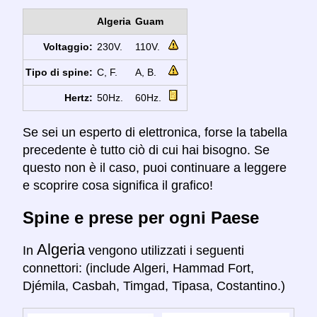
Algeria
Guam
Voltaggio:
230V.
110V.
Tipo di spine:
C, F.
A, B.
Hertz:
50Hz.
60Hz.
Se sei un esperto di elettronica, forse la tabella
precedente è tutto ciò di cui hai bisogno. Se
questo non è il caso, puoi continuare a leggere
e scoprire cosa significa il grafico!
Spine e prese per ogni Paese
Algeria
In
vengono utilizzati i seguenti
connettori: (include Algeri, Hammad Fort,
Djémila, Casbah, Timgad, Tipasa, Costantino.)