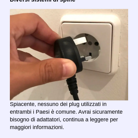
Spiacente, nessuno dei plug utilizzati in
entrambi i Paesi è comune. Avrai sicuramente
bisogno di adattatori, continua a leggere per
maggiori informazioni.