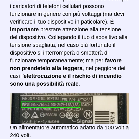
i caricatori di telefoni cellulari possono
funzionare in genere con più voltaggi (ma devi
verificare il tuo dispositivo in paticolare). È
importante
prestare attenzione alla tensione
del dispositivo. Collegando il tuo dispositivo alla
tensione sbagliata, nel caso più fortunato il
dispositivo si interromperà o smetterà di
funzionare temporaneamente; ma per
favore
non prendetelo alla leggera
, nel peggiore dei
casi l'
elettrocuzione e il rischio di incendio
sono una possibilità reale
.
Un alimentatore automatico adatto da 100 volt a
240 volt.