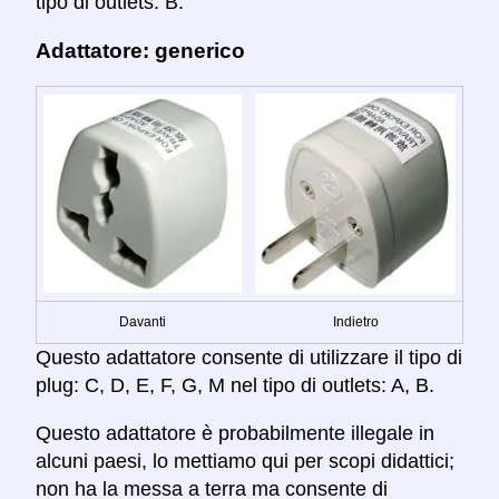
tipo di outlets: B.
Adattatore: generico
Davanti
Indietro
Questo adattatore consente di utilizzare il tipo di
plug: C, D, E, F, G, M nel tipo di outlets: A, B.
Questo adattatore è probabilmente illegale in
alcuni paesi, lo mettiamo qui per scopi didattici;
non ha la messa a terra ma consente di