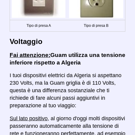
Tipo di presa A
Tipo di presa B
Voltaggio
Fai attenzione:
Guam utilizza una tensione
inferiore rispetto a Algeria
I tuoi dispositivi elettrici da Algeria si aspettano
230 Volts, ma la Guam griglia è di 110 Volts,
questa è una differenza sostanziale che ti
richiede di fare alcuni passi aggiuntivi in
preparazione al tuo viaggio:
Sul lato positivo
, al giorno d'oggi molti dispositivi
passeranno automaticamente alla tensione di
rete e funzioneranno perfettamente, ad esempio