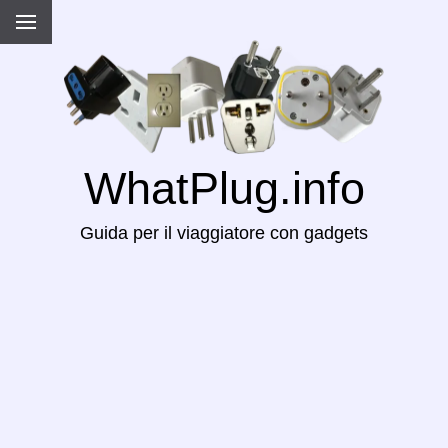
WhatPlug.info
Guida per il viaggiatore con gadgets