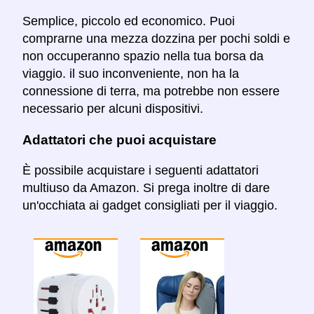
Semplice, piccolo ed economico. Puoi
comprarne una mezza dozzina per pochi soldi e
non occuperanno spazio nella tua borsa da
viaggio. il suo inconveniente, non ha la
connessione di terra, ma potrebbe non essere
necessario per alcuni dispositivi.
Adattatori che puoi acquistare
È possibile acquistare i seguenti adattatori
multiuso da Amazon. Si prega inoltre di dare
un'occhiata ai gadget consigliati per il viaggio.