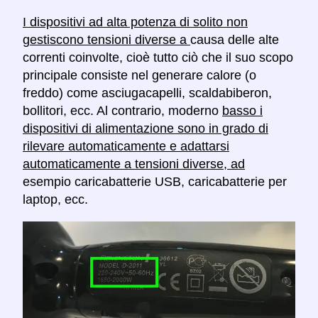
I dispositivi ad alta potenza di solito non
gestiscono tensioni diverse a
causa delle alte
correnti coinvolte, cioè tutto ciò che il suo scopo
principale consiste nel generare calore (o
freddo) come asciugacapelli, scaldabiberon,
bollitori, ecc. Al contrario, moderno
basso i
dispositivi di alimentazione sono in grado di
rilevare automaticamente e adattarsi
automaticamente a tensioni diverse, ad
esempio caricabatterie USB, caricabatterie per
laptop, ecc.