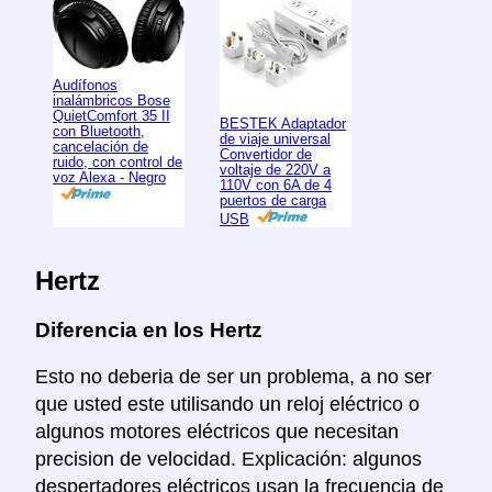
Audífonos
inalámbricos Bose
QuietComfort 35 II
BESTEK Adaptador
con Bluetooth,
de viaje universal
cancelación de
Convertidor de
ruido, con control de
voltaje de 220V a
voz Alexa - Negro
110V con 6A de 4
puertos de carga
USB
Hertz
Diferencia en los Hertz
Esto no deberia de ser un problema, a no ser
que usted este utilisando un reloj eléctrico o
algunos motores eléctricos que necesitan
precision de velocidad. Explicación: algunos
despertadores eléctricos usan la frecuencia de