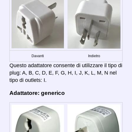
Davanti
Indietro
Questo adattatore consente di utilizzare il tipo di
plug: A, B, C, D, E, F, G, H, I, J, K, L, M, N nel
tipo di outlets: I.
Adattatore: generico