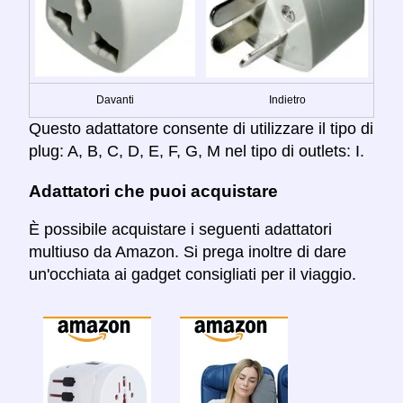
Davanti
Indietro
Questo adattatore consente di utilizzare il tipo di
plug: A, B, C, D, E, F, G, M nel tipo di outlets: I.
Adattatori che puoi acquistare
È possibile acquistare i seguenti adattatori
multiuso da Amazon. Si prega inoltre di dare
un'occhiata ai gadget consigliati per il viaggio.