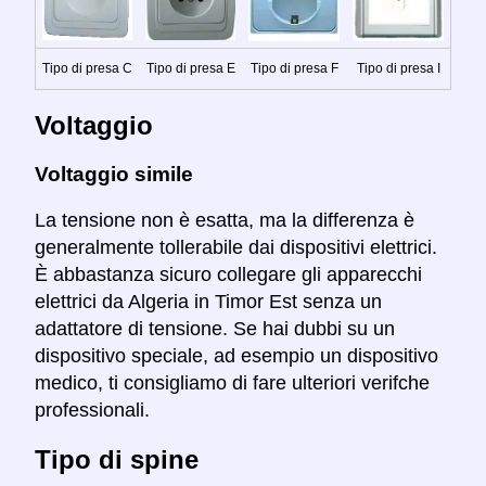
Tipo di presa C
Tipo di presa E
Tipo di presa F
Tipo di presa I
Voltaggio
Voltaggio simile
La tensione non è esatta, ma la differenza è
generalmente tollerabile dai dispositivi elettrici.
È abbastanza sicuro collegare gli apparecchi
elettrici da Algeria in Timor Est senza un
adattatore di tensione. Se hai dubbi su un
dispositivo speciale, ad esempio un dispositivo
medico, ti consigliamo di fare ulteriori verifche
professionali.
Tipo di spine