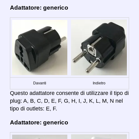
Adattatore: generico
Davanti
Indietro
Questo adattatore consente di utilizzare il tipo di
plug: A, B, C, D, E, F, G, H, I, J, K, L, M, N nel
tipo di outlets: E, F.
Adattatore: generico