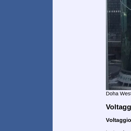
Doha West
Voltagg
Voltaggio