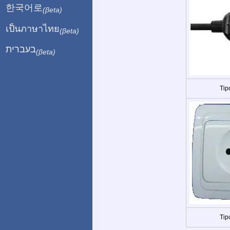
한국어로
(βeta)
เป็นภาษาไทย
(βeta)
בעברית
(βeta)
Tip
Tip