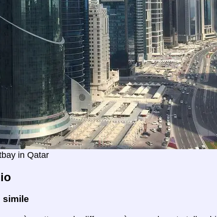
bay in Qatar
io
 simile