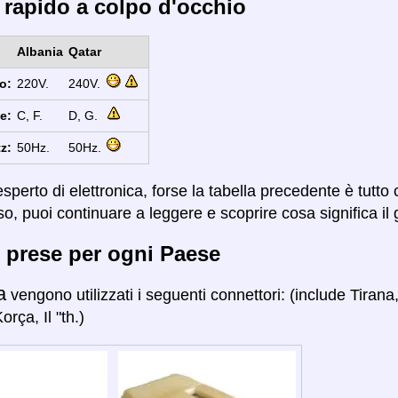
 rapido a colpo d'occhio
Albania
Qatar
o:
220V.
240V.
e:
C, F.
D, G.
z:
50Hz.
50Hz.
sperto di elettronica, forse la tabella precedente è tutto
so, puoi continuare a leggere e scoprire cosa significa il 
 prese per ogni Paese
a
vengono utilizzati i seguenti connettori: (include Tirana,
rça, Il "th.)