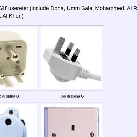
tar
userete: (include Doha, Umm Salal Mohammed, Al Ru
 Al Khor.)
o di spina D
Tipo di spina G