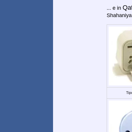
Qa
... e in
Shahaniya,
Tip