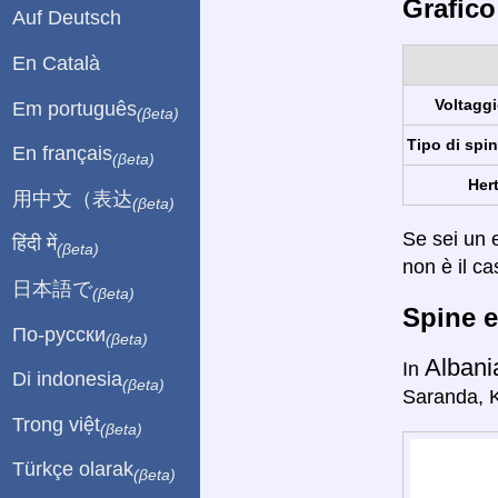
Grafico
Auf Deutsch
En Català
Voltaggi
Em português
(βeta)
Tipo di spin
En français
(βeta)
Hert
用中文（表达
(βeta)
Se sei un e
हिंदी में
(βeta)
non è il ca
日本語で
(βeta)
Spine e
По-русски
(βeta)
Albani
In
Di indonesia
(βeta)
Saranda, Ko
Trong việt
(βeta)
Türkçe olarak
(βeta)