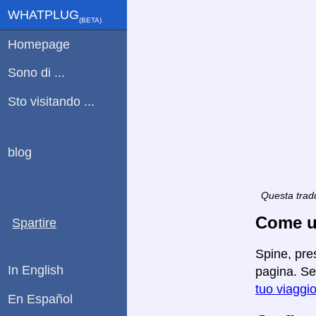
WHATPLUG
(ΒETA)
Homepage
Sono di ...
Sto visitando ...
blog
Questa tradu
Come ut
Spartire
Spine, pre
In English
pagina. Se 
tuo viaggi
En Español